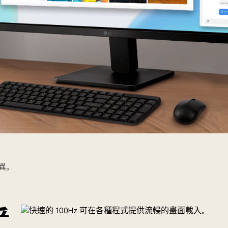
異。
果
受