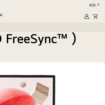
商用
AI
MyLG
購
物
車
FreeSync™ )