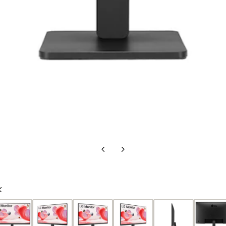
上
下
一
一
頁
頁
上
一
頁