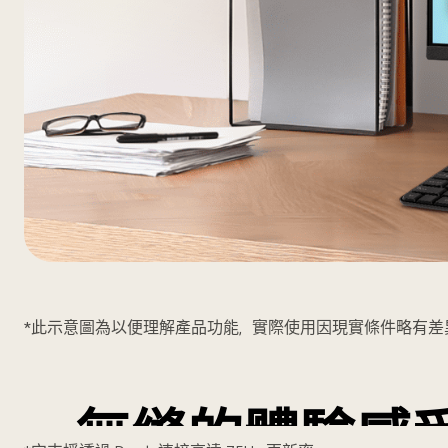
27"
IPS
Full
100Hz 高更新率
*此示意圖為以便理解產品功能，實際使用因現實條件略有差
HD
流暢的視覺效
顯
示
無縫的體驗感
器。