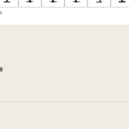
下
一
頁
勝