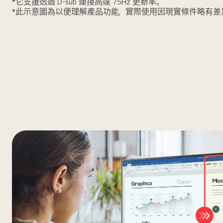
*它支援透過 D-sub 連接高達 75Hz 更新率。
*此示意圖為以便理解產品功能，實際使用因現實條件略有差
100Hz 具備高更新率，提供流暢的畫面載入， 讓您
體驗，減少螢幕間斷與動態模糊。