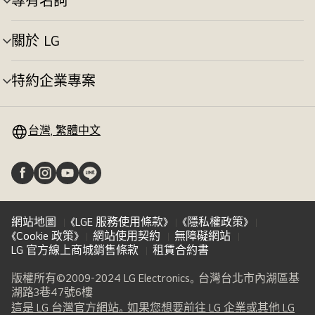
專有名詞
選
換
單
切
關於 LG
選
換
單
切
特約企業專案
選
換
單
切
換
台灣, 繁體中文
網站地圖
《LGE 服務使用條款》
《隱私權政策》
《Cookie 政策》
網站使用契約
無障礙網站
LG 官方線上商城銷售條款
租賃合約書
版權所有©2009-2024 LG Electronics。台灣台北市內湖區基
湖路3巷47號6樓
這是 LG 台灣官方網站。如果您想要前往 LG 企業或其他 LG