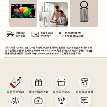
爸
氣
折
扣
最新優惠活動
登錄兌換贈活動
官網限定商品
月付美好計畫