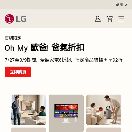
商用
登
購
開
入
物
啟
LG
車
選
官網限定
單
Oh My 歐爸! 爸氣折扣
7/27至8/9期間，全館家電6折起，指定商品結帳再享92折。
立即購買
Oh
My
歐
爸!
爸
氣
折
扣