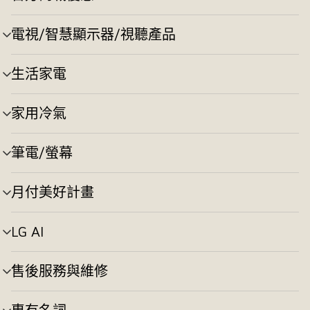
選
單
切
電視/智慧顯示器/視聽產品
選
換
單
切
生活家電
選
換
單
切
家用冷氣
選
換
單
切
筆電/螢幕
選
換
單
切
月付美好計畫
選
換
單
切
LG AI
選
換
單
切
售後服務與維修
選
換
單
切