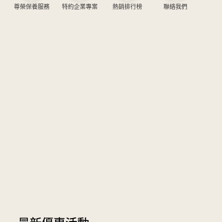
尊榮保養服務
特約企業專案
熱銷排行榜
聯絡我們
最
月
新
付
優
美
惠
好
活
計
動
畫