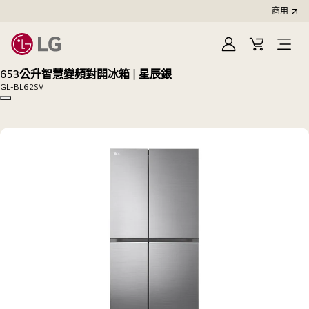
商用
登
購
開
入
物
啟
653公升智慧變頻對開冰箱｜星辰銀
車
選
GL-BL62SV
單
Copy model name