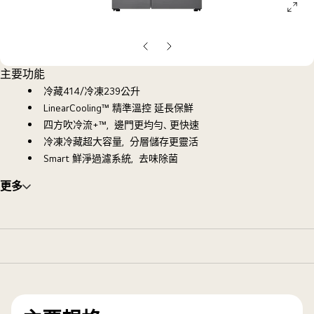
ope
galle
pop
上
下
一
一
主要功能
頁
頁
冷藏414/冷凍239公升
LinearCooling™ 精準溫控 延長保鮮
四方吹冷流+™，邊門更均勻、更快速
冷凍冷藏超大容量，分層儲存更靈活
Smart 鮮淨過濾系統，去味除菌
更多