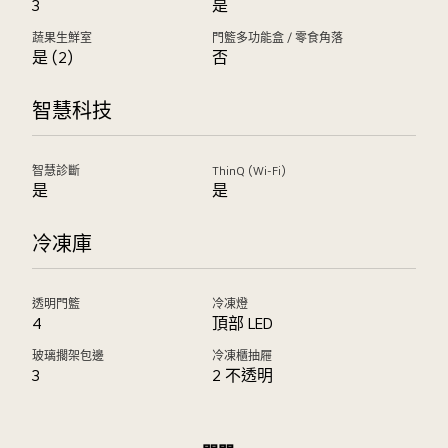
3
是
蔬果生鮮室
門籃多功能盒 / 零食角落
是 (2)
否
智慧科技
智慧診斷
ThinQ (Wi-Fi)
是
是
冷凍庫
透明門籃
冷凍燈
4
頂部 LED
玻璃擱架包邊
冷凍櫃抽屜
3
2 不透明