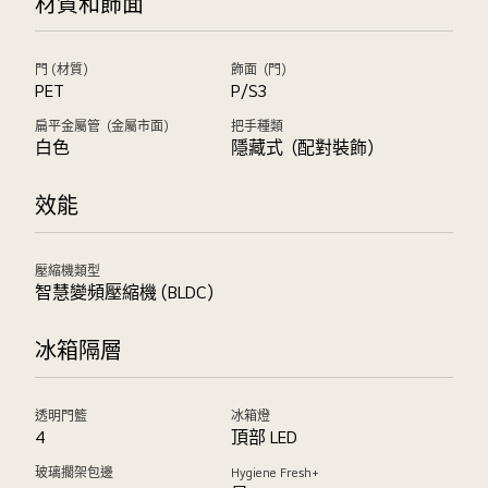
材質和飾面
門 (材質)
飾面（門）
PET
P/S3
扁平金屬管（金屬市面）
把手種類
白色
隱藏式（配對裝飾）
效能
壓縮機類型
智慧變頻壓縮機 (BLDC)
冰箱隔層
透明門籃
冰箱燈
4
頂部 LED
玻璃擱架包邊
Hygiene Fresh+