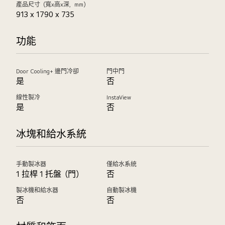
產品尺寸（寬x高x深，mm）
913 x 1790 x 735
功能
Door Cooling+ 邊門冷卻
門中門
是
否
線性製冷
InstaView
是
否
冰塊和給水系統
手動製冰器
僅給水系統
1 拉桿 1 托盤（門）
否
製冰機和給水器
自動製冰機
否
否