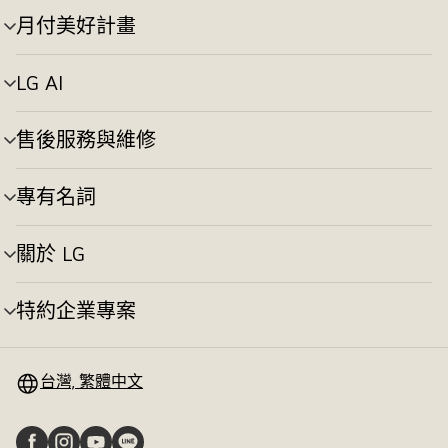
切
月付美好計畫
選
換
單
切
LG AI
選
換
單
切
售後服務與維修
選
換
單
切
專有名詞
選
換
單
切
關於 LG
選
換
單
切
特約企業專案
選
換
單
切
換
台灣, 繁體中文