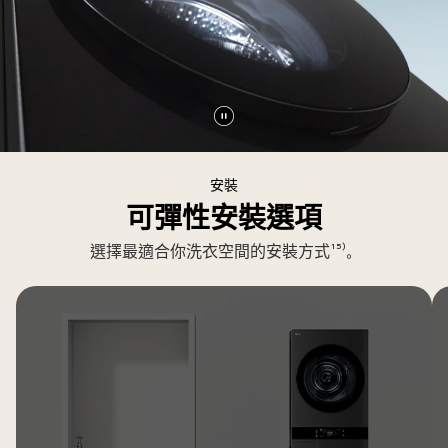
暫
停
安裝
影
可彈性安裝選項
片
選擇最適合你洗衣空間的安裝方式¹⁵⁾。