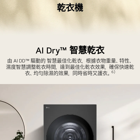
乾衣機
乾
衣
AI Dry™ 智慧乾衣
機
由 AI DD™ 驅動的 智慧最佳化乾衣，根據衣物重量、特性、
部
濕度智慧調整乾衣時間，達到最佳化乾衣效果，確保快速乾
分
6)
衣、均勻除濕的效果，同時省時又護衣。
的
乾
燥
沙
漠
風
格
紋
理