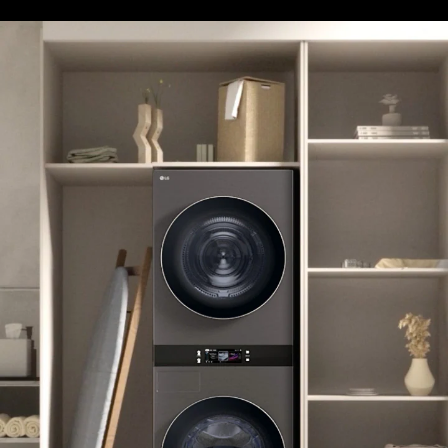
設
備
並
排
展
示，
附
有
尺
寸
標
示