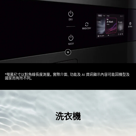
暫
停
影
*螢幕尺寸以對角線長度測量。實際介面、功能及 AI 資訊顯示內容可能因機型及
國家而有所不同。
片
洗衣機