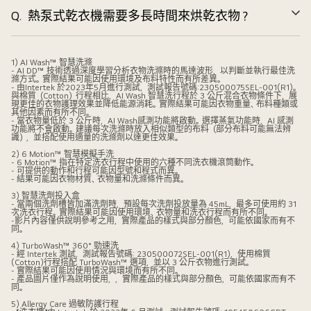
Q.
熱泵式乾衣機需要多長時間來烘乾衣物？
展
開
1) AI Wash™ 智慧洗滌
- AI DD™ 技術透過深度學習分析衣物洗滌時的馬達波形，以判斷並執行最佳洗
滌方式。實際結果可能因使用環境及布料特性而有所差異。
- 由Intertek 於2023年5月進行測試，測試報告號碼:230500075SEL-001(R1)。
與棉質（Cotton）行程相比，AI Wash 智慧洗行程於 3 公斤混合衣物條件下，展
現更佳的衣物護理效果並降低能源消耗。實際結果可能因衣物重量、布料種類或
其他因素而有所不同。
- 當衣物量低於 3 公斤時，AI Wash感測功能將啟動。選擇蒸氣功能時，AI 感測
功能將不會啟動。建議每次洗滌時放入相似類型的布料（部分布料可能無法辨
識），並搭配使用適量的洗滌劑以達更佳效果。
2) 6 Motion™ 智慧模擬手洗
- 6 Motion™ 指在特定洗衣行程中使用的六種不同洗衣機滾筒動作。
- 可提供的動作和行程可能因型號和程式而異。
- 結果可能因衣物材質、衣物量和洗滌條件而異。
3) 智慧洗劑投入盒
- 當兩個洗劑槽皆加滿洗劑時，預設每次洗劑投放量為 45mL，最多可使用約 31
次洗衣行程。實際結果可能因使用環境、衣物量和洗衣行程而有所不同。
-影片內容僅供說明參考之用，實際產品的樣式與部分顏色，可能依國家而有不
同。
4) TurboWash™ 360° 勁速洗
- 經 Intertek 測試，測試報告號碼: 230500072SEL-001(R1)，使用棉質
(Cotton)行程搭配 TurboWash™ 選項，並以 3 公斤衣物進行測試。
- 實際結果可能因使用情況與環境而有所不同。
- 產品圖片僅作為說明使用，，實際產品的樣式與部分顏色，可能依國家而有不
同。
5) Allergy Care 過敏防護行程