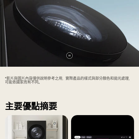
萬
台
暫
停
影
*影片與圖片內容僅供說明參考之用，實際產品的樣式與部分顏色和拋光處理，
可能依國家而有不同。
片
主要優點摘要