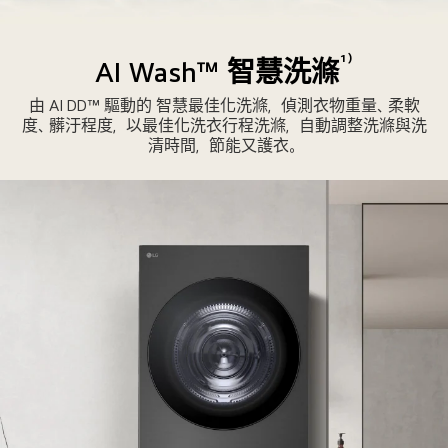
洗
衣
¹⁾
AI Wash™ 智慧洗滌
機
由 AI DD™ 驅動的 智慧最佳化洗滌，偵測衣物重量、柔軟
部
度、髒汙程度，以最佳化洗衣行程洗滌，自動調整洗滌與洗
分
清時間，節能又護衣。
以
帶
有
柔
和
漣
漪
的
清
澈
水
面
呈