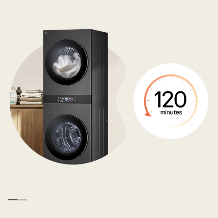
色
背
景