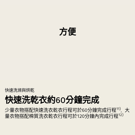
方便
便
利
功
能
部
快速洗滌與烘乾
分
快速洗乾衣約60分鐘完成
的
11)
少量衣物搭配快速洗衣乾衣行程可於60分鐘完成行程
，大
淺
12)
量衣物搭配棉質洗衣乾衣行程可於120分鐘內完成行程
色
中
性