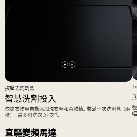
播
暫
放
停
影
影
T
按壓式洗劑盒
片
片
智慧洗劑投入
強
依據衣物量自動添加洗衣精和柔軟精。裝滿一次洗劑盒（兩
幅
槽），最多可洗衣 31 次³⁾。
直驅變頻馬達