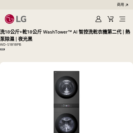
商用
登
購
開
入
物
啟
洗18公斤+乾18公斤 WashTower™ AI 智控洗乾衣機第二代｜熱
車
選
泵除濕｜夜光黑
單
WD-S1818PB
Copy model name