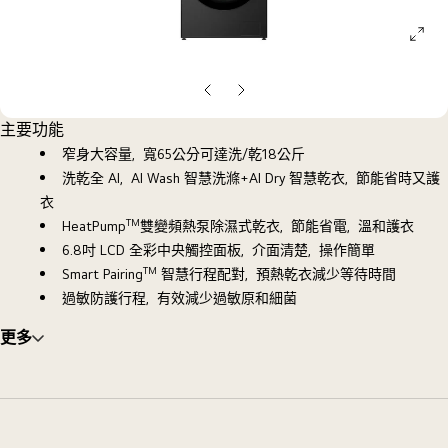
ope
galle
pop
上
下
一
一
主要功能
頁
頁
窄身大容量，寬65公分可達洗/乾18公斤
洗乾全 AI，AI Wash 智慧洗滌+AI Dry 智慧乾衣，節能省時又護
衣
TM
HeatPump
雙變頻熱泵除濕式乾衣，節能省電，溫和護衣
6.8吋 LCD 全彩中央觸控面板，介面清楚，操作簡單
TM
Smart Pairing
智慧行程配對，預熱乾衣減少等待時間
過敏防護行程，有效減少過敏原和細菌
更多