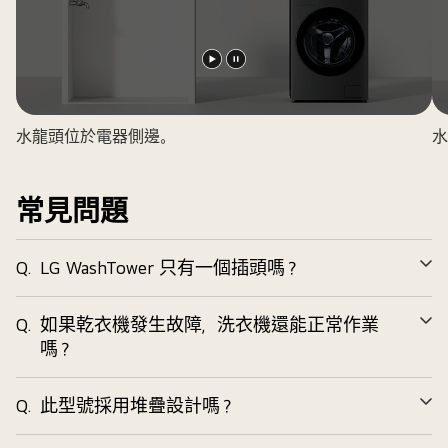
播
暫
放
停
影
影
水龍頭位於電器側邊。
水
片
片
常見問題
Q.
LG WashTower 只有一個插頭嗎？
展
開
Q.
如果乾衣機發生故障，洗衣機還能正常作業
展
嗎？
開
Q.
此型號採用堆疊設計嗎？
展
開