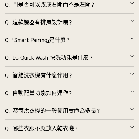
Q.
門是否可以改成右開而不是左開？
展
開
Q.
這款機器有排風設計嗎？
展
開
Q.
「Smart Pairing」是什麼？
展
開
Q.
LG Quick Wash 快洗功能是什麼？
展
開
Q.
智能洗衣機有什麼作用？
展
開
Q.
自動配量功能如何運作？
展
開
Q.
滾筒烘衣機的一般使用壽命為多長？
展
開
Q.
哪些衣服不應放入乾衣機？
展
開