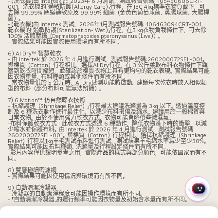
- 【洗衣機】由 Intertek 於 2023年 6 月測試，測試報告號碼: 105450606CRT-
001，洗衣機的「過敏防護(Allergy Care)」行程，在 IEC 4kg標準衣物負載下，可
去除 99.99% 塵蟎過敏原及 99.99% 細菌（金黃色葡萄球菌、糞腸球菌、大腸桿
菌）。
- 【乾衣機】由 Intertek 測試，2026年1月測試報告號碼: 106463094CRT-001，
乾衣機的「過敏防護(Sterilization- Wet)」行程，在3 kg衣物負載條件下，可去除
100% 活體塵蟎（Dermatophagoides pteronyssinus (Live)）。
- 實際結果可能因實際使用環境而有所不同。
6) AI Dry™ 智慧乾衣
- 由 Intertek 於 2026 年 4 月進行測試，測試報告號碼:260200072SEL-001。
與棉質（Cotton）行程相比，選擇AI Dry行程，在 3 公斤柔軟布料衣物條件下觀
察到乾衣時間縮短，並確認於棉質衣物上具有更均勻的乾衣表現。實際結果可能
因衣物重量、布料種類或其他條件而有所不同。
- 當衣物量低於 5 公斤時，AI Dry感測功能將啟動。建議每次乾衣時放入相似類
型的布料（部分布料可能無法辨識）。
7) 6 Motion™ 仿自然晾衣技術
-「抗縮護理（Shrinkage Relief）」行程最大建議洗滌量為 3kg 以下。透過溫度控
制及 6 種洗衣動作進行最佳化，以減少布料損傷及縮水。建議用於一般棉質與
日常衣物。由於不使用強力乾衣方式，衣物可能會略帶些微濕氣。
-布料保護乾衣方式：此乾衣方式透過 6 種動作，降低衣物落下時的衝擊，以減
少縮水並保護布料。由 Intertek 於 2026 年 4 月進行測試，測試報告號碼:
260200072SEL-001。與棉質（Cotton）行程相比，選擇抗縮護理（Shrinkage
Relief）行程以1kg羊毛測試布料進行測試，測試結果羊毛縮水率減少至少30%。
實際結果可能因布料種類、洗滌量及行程設定條件而有所不同。
-影片內容僅供說明參考之用，實際產品的樣式與部分顏色，可能依國家而有不
同。
8) 雙層極細密濾網
- 實際結果可能因使用情況與環境而有所不同。
9) 自動清潔冷凝器
QUIC
- 冷凝器的自動潔淨程度可能因操作環境而有所不同。
- 「自動清潔冷凝器」的運行頻率可能因衣物量及初始含水量而有所不同。
MENU
10) AI DUAL Inverter™
快
- 10 年保固僅適用於變頻馬達與變頻壓縮機。保固期限/政策可能因所在國家或