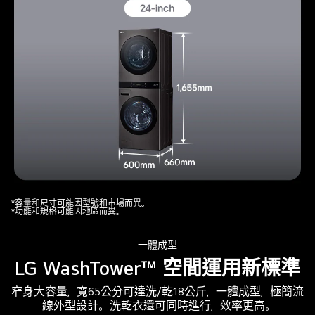
三
*容量和尺寸可能因型號和市場而異。
*功能和規格可能因地區而異。
台
堆
一體成型
疊
LG WashTower™ 空間運用新標準
式
洗
窄身大容量，寬65公分可達洗/乾18公斤，一體成型，極簡流
衣
線外型設計。 洗乾衣還可同時進行，效率更高。