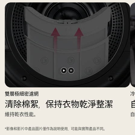
播
暫
放
停
影
影
雙層極細密濾網
冷
片
片
清除棉絮，保持衣物乾淨整潔
維持乾衣性能。
自
*影像和影片中產品圖片僅作為說明使用，可能與實際產品不同。