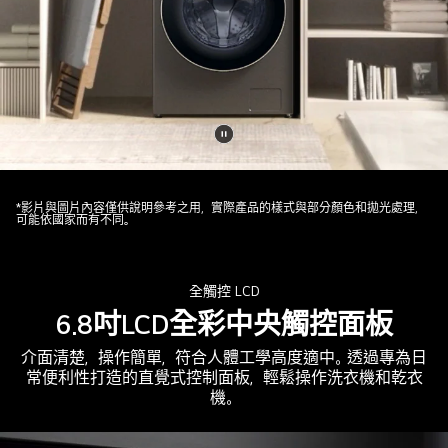
暫
停
影
*影片與圖片內容僅供說明參考之用，實際產品的樣式與部分顏色和拋光處理，
可能依國家而有不同。
片
全觸控 LCD
6.8吋LCD全彩中央觸控面板
介面清楚，操作簡單，符合人體工學高度適中。透過專為日
常便利性打造的直覺式控制面板，輕鬆操作洗衣機和乾衣
機。