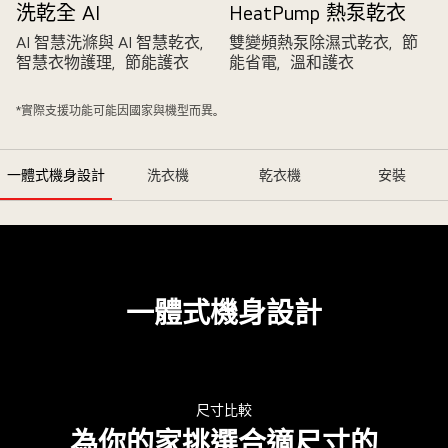
洗乾全 AI
HeatPump 熱泵乾衣
AI 智慧洗滌與 AI 智慧乾衣，
雙變頻熱泵除濕式乾衣，節
智慧衣物護理，節能護衣
能省電，溫和護衣
*實際支援功能可能因國家與機型而異。
一體式機身設計
洗衣機
乾衣機
安裝
一體式機身設計
一
尺寸比較
體
為你的家挑選合適尺寸的