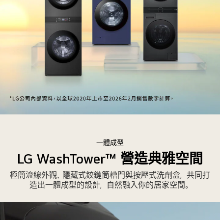
全
球
銷
一體成型
售
LG WashTower™ 營造典雅空間
累
極簡流線外觀、隱藏式鉸鏈筒槽門與按壓式洗劑盒，共同打
計
造出一體成型的設計，自然融入你的居家空間。
超
過
320