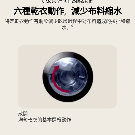
6 Motion™ 仿自然晾衣技術
影
六種乾衣動作，減少布料縮水
片
特定乾衣動作有助於減少乾燥過程中對布料造成的拉扯和縮
7
水。
⁾
散開
均勻乾衣的基本翻轉動作