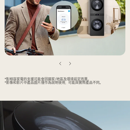
上
下
一
一
頁
頁
*對相容家電的支援可能會因國家/地區及環境設定而異。
*影像和影片中產品圖片僅作為說明使用，可能與實際產品不同。