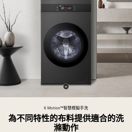
現。
暫
停
影
6 Motion™智慧模擬手洗
片
為不同特性的布料提供適合的洗
滌動作