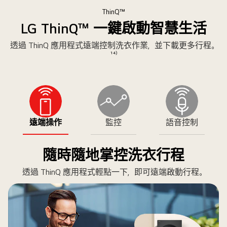
計
片
片
ThinQ™
時
LG ThinQ™ 一鍵啟動智慧生活
器
圖
透過 ThinQ 應用程式遠端控制洗衣作業，並下載更多行程。
示
¹⁴⁾
遠端操作
監控
語音控制
隨時隨地掌控洗衣行程
透過 ThinQ 應用程式輕點一下，即可遠端啟動行程。