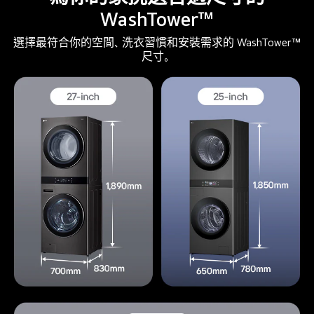
式
WashTower™
機
身
選擇最符合你的空間、洗衣習慣和安裝需求的 WashTower™
尺寸。
設
計
部
分
的
黑
色
背
景