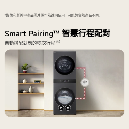
堆
疊
式
*影像和影片中產品圖片僅作為說明使用，可能與實際產品不同。
洗
衣
Smart Pairing™ 智慧行程配對
機
和
13)
自動搭配對應的乾衣行程
乾
衣
機，
旁
邊
搭
配
120
分
鐘
播
暫
圓
放
停
形
影
影