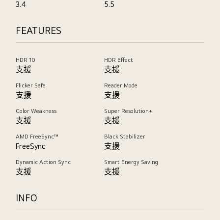
3.4
5.5
FEATURES
HDR 10
HDR Effect
支援
支援
Flicker Safe
Reader Mode
支援
支援
Color Weakness
Super Resolution+
支援
支援
AMD FreeSync™
Black Stabilizer
FreeSync
支援
Dynamic Action Sync
Smart Energy Saving
支援
支援
INFO