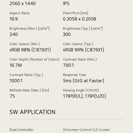
2560 x 1440
IPS
Aspect Ratio
Pixel Pitch [mm]
16:9
0.2058 x 0.2058
Brightness (Min.) [cd/m²]
Brightness (Typ.) [cd/m²]
240
300
Color Gamut (Min.)
Color Gamut (Typ.)
sRGB 98% (CIE1931)
sRGB 99% (CIE1931)
Color Depth (Number of Colors)
Contrast Ratio (Min.)
16.7M
700:1
Contrast Ratio (Typ.)
Response Time
1000:1
5ms (GtG at Faster)
Refresh Rate (Max.) [Hz]
Viewing Angle (CR≥10)
75
178º(R/L), 178º(U/D)
SW APPLICATION
Dual Controller
OnScreen Control (LG Screen