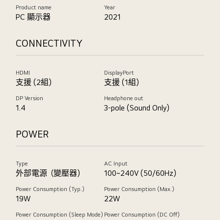
Product name
Year
PC 顯示器
2021
CONNECTIVITY
HDMI
DisplayPort
支援 (2組)
支援 (1組)
DP Version
Headphone out
1.4
3-pole (Sound Only)
POWER
Type
AC Input
外部電源（變壓器)
100~240V (50/60Hz)
Power Consumption (Typ.)
Power Consumption (Max.)
19W
22W
Power Consumption (Sleep Mode)
Power Consumption (DC Off)