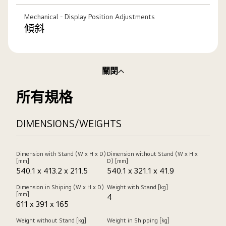
Mechanical - Display Position Adjustments
傾斜
關閉
所有規格
DIMENSIONS/WEIGHTS
Dimension with Stand (W x H x D)
Dimension without Stand (W x H x
[mm]
D) [mm]
540.1 x 413.2 x 211.5
540.1 x 321.1 x 41.9
Dimension in Shiping (W x H x D)
Weight with Stand [kg]
[mm]
4
611 x 391 x 165
Weight without Stand [kg]
Weight in Shipping [kg]