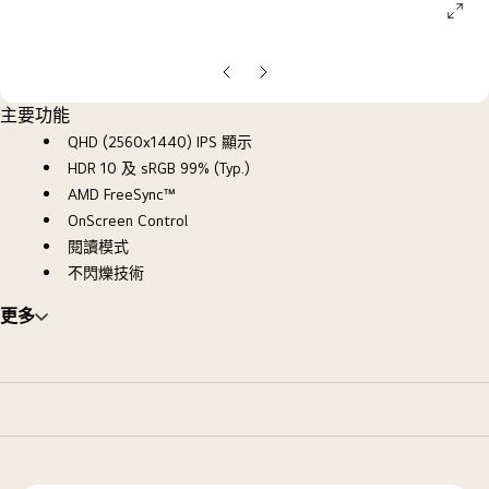
ope
galle
pop
上
下
一
一
主要功能
張
張
QHD (2560x1440) IPS 顯示
投
投
HDR 10 及 sRGB 99% (Typ.)
影
影
AMD FreeSync™
片
片
OnScreen Control
閱讀模式
不閃爍技術
更多