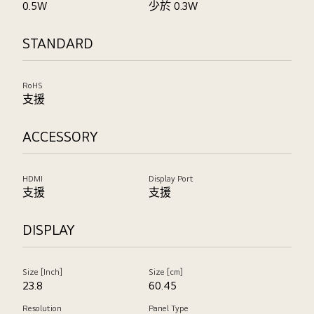
0.5W
少於 0.3W
STANDARD
RoHS
支援
ACCESSORY
HDMI
Display Port
支援
支援
DISPLAY
Size [Inch]
Size [cm]
23.8
60.45
Resolution
Panel Type