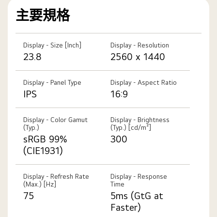
主要規格
Display - Size [Inch]
Display - Resolution
23.8
2560 x 1440
Display - Panel Type
Display - Aspect Ratio
IPS
16:9
Display - Color Gamut
Display - Brightness
(Typ.)
(Typ.) [cd/m²]
sRGB 99%
300
(CIE1931)
Display - Refresh Rate
Display - Response
(Max.) [Hz]
Time
75
5ms (GtG at
Faster)