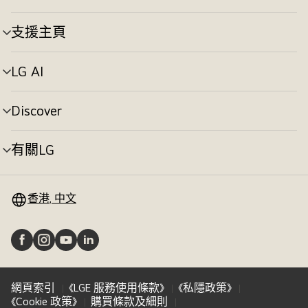
換
單
切
支援主頁
選
換
單
切
LG AI
選
換
單
切
Discover
選
換
單
切
有關LG
選
換
單
切
換
香港, 中文
網頁索引
《LGE 服務使用條款》
《私隱政策》
《Cookie 政策》
購買條款及細則