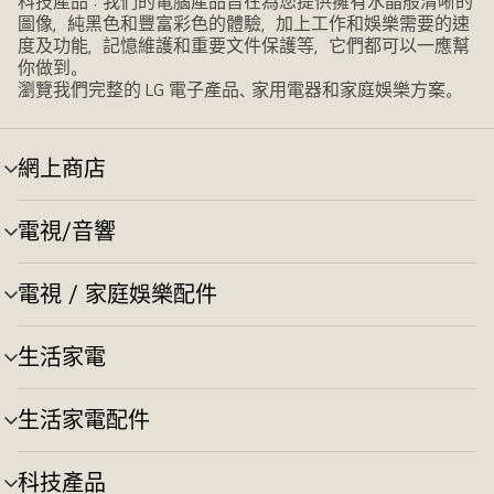
科技產品：我們的電腦產品旨在為您提供擁有水晶般清晰的
圖像，純黑色和豐富彩色的體驗，加上工作和娛樂需要的速
度及功能，記憶維護和重要文件保護等，它們都可以一應幫
你做到。
瀏覽我們完整的 LG 電子產品、家用電器和家庭娛樂方案。
網上商店
選
單
切
電視/音響
選
換
單
切
電視 / 家庭娛樂配件
選
換
單
切
生活家電
選
換
單
切
生活家電配件
選
換
單
切
科技產品
選