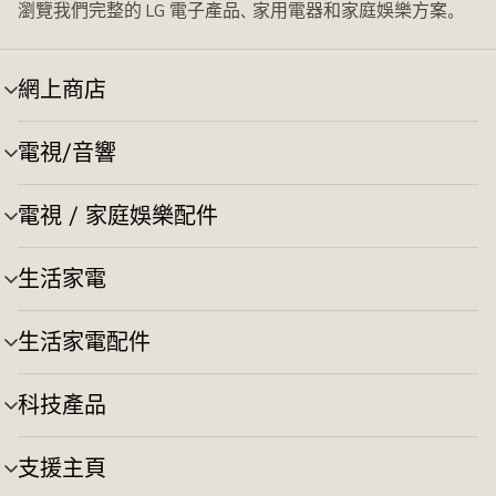
瀏覽我們完整的 LG 電子產品、家用電器和家庭娛樂方案。
網上商店
選
單
切
電視/音響
選
換
單
切
電視 / 家庭娛樂配件
選
換
單
切
生活家電
選
換
單
切
生活家電配件
選
換
單
切
科技產品
選
換
單
切
支援主頁
選
換