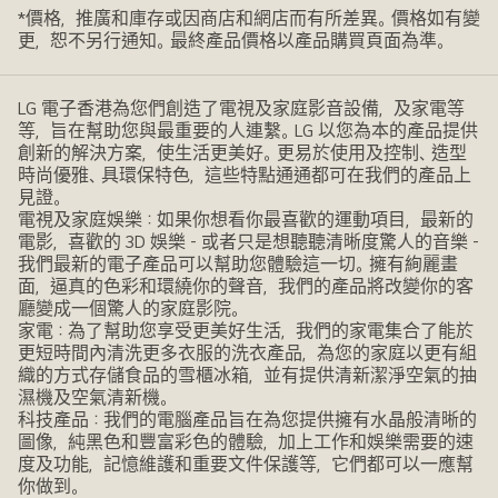
*價格，推廣和庫存或因商店和網店而有所差異。價格如有變
更，恕不另行通知。最終產品價格以產品購買頁面為準。
LG 電子香港為您們創造了電視及家庭影音設備，及家電等
等，旨在幫助您與最重要的人連繫。LG 以您為本的產品提供
創新的解決方案，使生活更美好。更易於使用及控制、造型
時尚優雅、具環保特色，這些特點通通都可在我們的產品上
見證。
電視及家庭娛樂：如果你想看你最喜歡的運動項目，最新的
電影，喜歡的 3D 娛樂 - 或者只是想聽聽清晰度驚人的音樂 -
我們最新的電子產品可以幫助您體驗這一切。擁有絢麗畫
面，逼真的色彩和環繞你的聲音，我們的產品將改變你的客
廳變成一個驚人的家庭影院。
家電：為了幫助您享受更美好生活，我們的家電集合了能於
更短時間內清洗更多衣服的洗衣產品，為您的家庭以更有組
織的方式存儲食品的雪櫃冰箱，並有提供清新潔淨空氣的抽
濕機及空氣清新機。
科技產品：我們的電腦產品旨在為您提供擁有水晶般清晰的
圖像，純黑色和豐富彩色的體驗，加上工作和娛樂需要的速
度及功能，記憶維護和重要文件保護等，它們都可以一應幫
你做到。