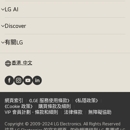
單
切
LG AI
選
換
單
切
Discover
選
換
單
切
有關LG
選
換
單
切
換
香港, 中文
網頁索引
《LGE 服務使用條款》
《私隱政策》
《Cookie 政策》
購買條款及細則
VIP 會員計劃 - 條款和細則
法律條款
無障礙協助
Copyright © 2009-2024 LG Electronics. All Rights Reserved