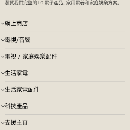
瀏覽我們完整的 LG 電子產品、家用電器和家庭娛樂方案。
網上商店
選
單
切
電視/音響
選
換
單
切
電視 / 家庭娛樂配件
選
換
單
切
生活家電
選
換
單
切
生活家電配件
選
換
單
切
科技產品
選
換
單
切
支援主頁
選
換