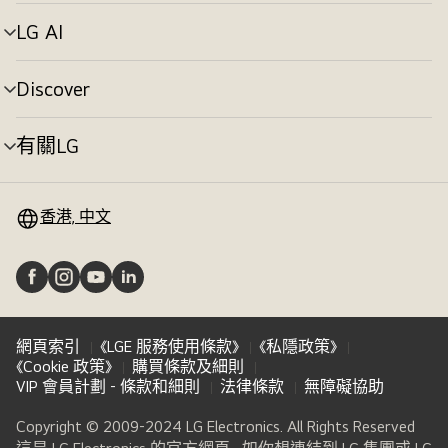
單
切
LG AI
選
換
單
切
Discover
選
換
單
切
有關LG
選
換
單
切
換
香港, 中文
網頁索引
《LGE 服務使用條款》
《私隱政策》
《Cookie 政策》
購買條款及細則
VIP 會員計劃 - 條款和細則
法律條款
無障礙協助
Copyright © 2009-2024 LG Electronics. All Rights Reserved