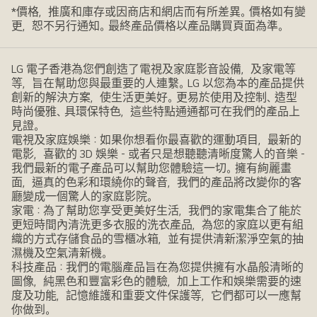
*價格，推廣和庫存或因商店和網店而有所差異。價格如有變
更，恕不另行通知。最終產品價格以產品購買頁面為準。
LG 電子香港為您們創造了電視及家庭影音設備，及家電等
等，旨在幫助您與最重要的人連繫。LG 以您為本的產品提供
創新的解決方案，使生活更美好。更易於使用及控制、造型
時尚優雅、具環保特色，這些特點通通都可在我們的產品上
見證。
電視及家庭娛樂：如果你想看你最喜歡的運動項目，最新的
電影，喜歡的 3D 娛樂 - 或者只是想聽聽清晰度驚人的音樂 -
我們最新的電子產品可以幫助您體驗這一切。擁有絢麗畫
面，逼真的色彩和環繞你的聲音，我們的產品將改變你的客
廳變成一個驚人的家庭影院。
家電：為了幫助您享受更美好生活，我們的家電集合了能於
更短時間內清洗更多衣服的洗衣產品，為您的家庭以更有組
織的方式存儲食品的雪櫃冰箱，並有提供清新潔淨空氣的抽
濕機及空氣清新機。
科技產品：我們的電腦產品旨在為您提供擁有水晶般清晰的
圖像，純黑色和豐富彩色的體驗，加上工作和娛樂需要的速
度及功能，記憶維護和重要文件保護等，它們都可以一應幫
你做到。