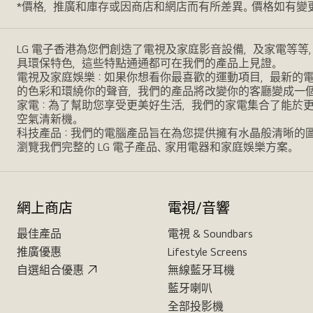
*價格，推廣和庫存或因商店和網店而有所差異。價格如有變
LG 電子香港為您們創造了電視及家庭影音設備，及家電等等
具環保特色，這些特點通通都可在我們的產品上見證。
電視及家庭娛樂：如果你想看你最喜歡的運動項目，最新的電影，
的色彩和環繞你的聲音，我們的產品將改變你的客廳變成一
家電：為了幫助您享受更美好生活，我們的家電集合了能於
空氣清新機。
科技產品：我們的電腦產品旨在為您提供擁有水晶般清晰的
瀏覽我們完整的 LG 電子產品、家用電器和家庭娛樂方案。
網上商店
電視/音響
最佳產品
電視 & Soundbars
推廣優惠
Lifestyle Screens
自選組合優惠
無線藍牙耳機
藍牙喇叭
全部投影機