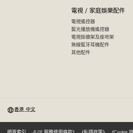
電視 / 家庭娛樂配件
電視遙控器
藍光播放機遙控器
電視掛牆架及座地架
無線藍牙耳機配件
其他配件
香港, 中文
網頁索引
《LGE 服務使用條款》
《私隱政策》
《Cookie 