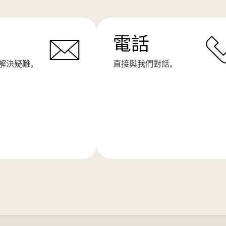
電話
解決疑難。
直接與我們對話。
了
解
更
多