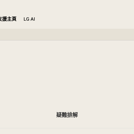
支援主頁
LG AI
疑難排解