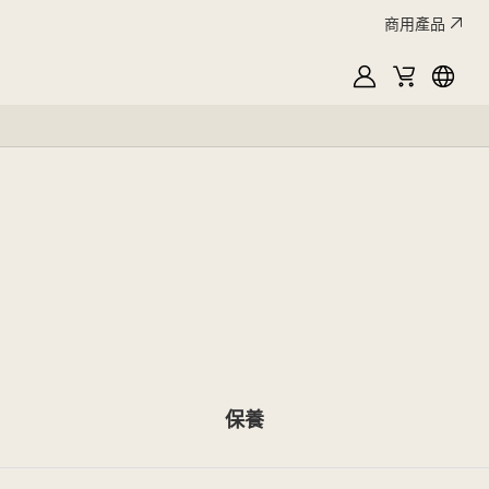
商用產品
MyLG
購
Englis
物
車
保養