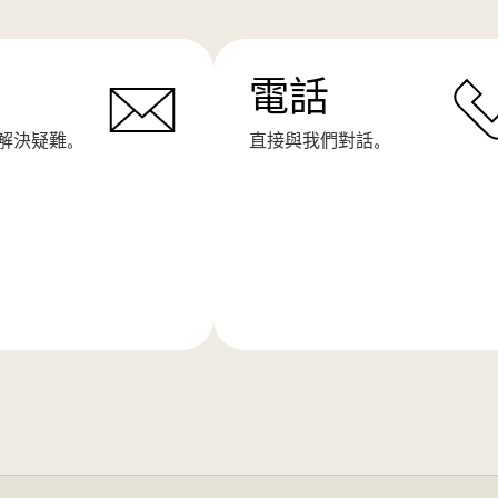
電話
解決疑難。
直接與我們對話。
了
解
更
多