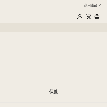
商用產品
MyLG
購
Englis
物
車
保養