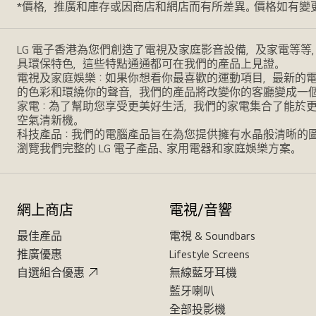
*價格，推廣和庫存或因商店和網店而有所差異。價格如有變
LG 電子香港為您們創造了電視及家庭影音設備，及家電等等
具環保特色，這些特點通通都可在我們的產品上見證。
電視及家庭娛樂：如果你想看你最喜歡的運動項目，最新的電影，
的色彩和環繞你的聲音，我們的產品將改變你的客廳變成一
家電：為了幫助您享受更美好生活，我們的家電集合了能於
空氣清新機。
科技產品：我們的電腦產品旨在為您提供擁有水晶般清晰的
瀏覽我們完整的 LG 電子產品、家用電器和家庭娛樂方案。
網上商店
電視/音響
最佳產品
電視 & Soundbars
推廣優惠
Lifestyle Screens
自選組合優惠
無線藍牙耳機
藍牙喇叭
全部投影機