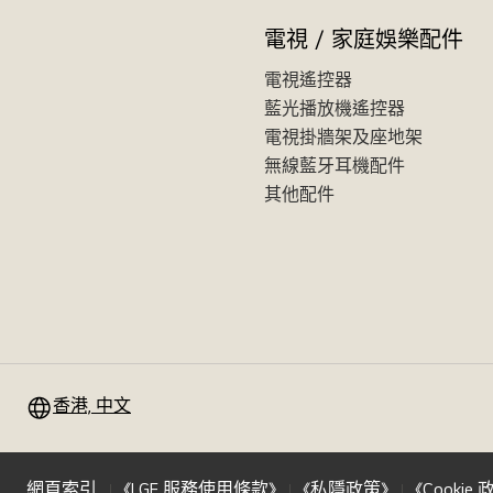
電視 / 家庭娛樂配件
電視遙控器
藍光播放機遙控器
電視掛牆架及座地架
無線藍牙耳機配件
其他配件
香港, 中文
網頁索引
《LGE 服務使用條款》
《私隱政策》
《Cookie 