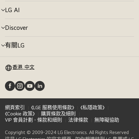
單
切
LG AI
選
換
單
切
Discover
選
換
單
切
有關LG
選
換
單
切
換
香港, 中文
網頁索引
《LGE 服務使用條款》
《私隱政策》
《Cookie 政策》
購買條款及細則
VIP 會員計劃 - 條款和細則
法律條款
無障礙協助
Copyright © 2009-2024 LG Electronics. All Rights Reserved