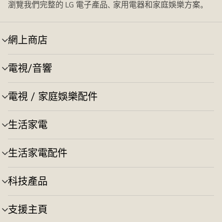
瀏覽我們完整的 LG 電子產品、家用電器和家庭娛樂方案。
網上商店
選
單
切
電視/音響
選
換
單
切
電視 / 家庭娛樂配件
選
換
單
切
生活家電
選
換
單
切
生活家電配件
選
換
單
切
科技產品
選
換
單
切
支援主頁
選
換