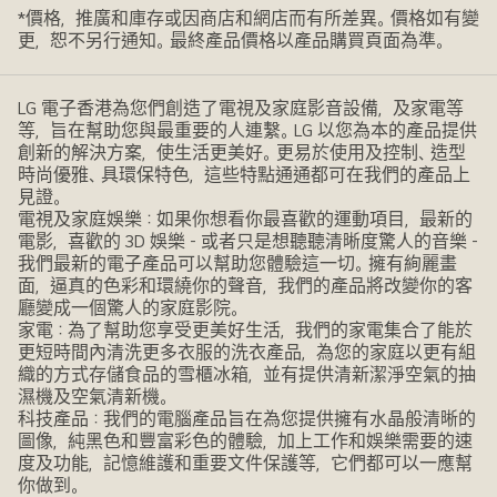
*價格，推廣和庫存或因商店和網店而有所差異。價格如有變
更，恕不另行通知。最終產品價格以產品購買頁面為準。
LG 電子香港為您們創造了電視及家庭影音設備，及家電等
等，旨在幫助您與最重要的人連繫。LG 以您為本的產品提供
創新的解決方案，使生活更美好。更易於使用及控制、造型
時尚優雅、具環保特色，這些特點通通都可在我們的產品上
見證。
電視及家庭娛樂：如果你想看你最喜歡的運動項目，最新的
電影，喜歡的 3D 娛樂 - 或者只是想聽聽清晰度驚人的音樂 -
我們最新的電子產品可以幫助您體驗這一切。擁有絢麗畫
面，逼真的色彩和環繞你的聲音，我們的產品將改變你的客
廳變成一個驚人的家庭影院。
家電：為了幫助您享受更美好生活，我們的家電集合了能於
更短時間內清洗更多衣服的洗衣產品，為您的家庭以更有組
織的方式存儲食品的雪櫃冰箱，並有提供清新潔淨空氣的抽
濕機及空氣清新機。
科技產品：我們的電腦產品旨在為您提供擁有水晶般清晰的
圖像，純黑色和豐富彩色的體驗，加上工作和娛樂需要的速
度及功能，記憶維護和重要文件保護等，它們都可以一應幫
你做到。