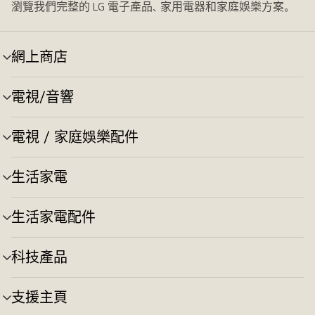
瀏覽我們完整的 LG 電子產品、家用電器和家庭娛樂方案。
網上商店
選
單
切
電視/音響
選
換
單
切
電視 / 家庭娛樂配件
選
換
單
切
生活家電
選
換
單
切
生活家電配件
選
換
單
切
科技產品
選
換
單
切
支援主頁
選
換