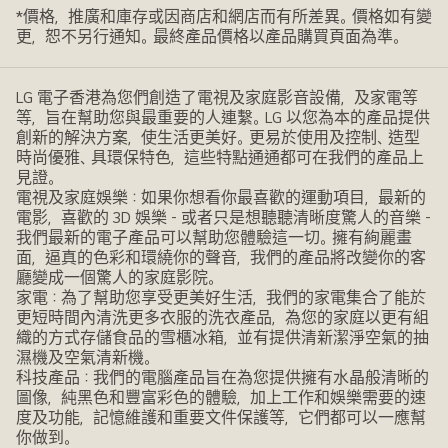
*價格，推廣和庫存或因商店和網店而有所差異。價格如有變
更，恕不另行通知。最終產品價格以產品購買頁面為準。
LG 電子香港為您們創造了電視及家庭影音設備，及家電等
等，旨在幫助您與最重要的人連繫。LG 以您為本的產品提供
創新的解決方案，使生活更美好。更易於使用及控制、造型
時尚優雅、具環保特色，這些特點通通都可在我們的產品上
見證。
電視及家庭娛樂：如果你想看你最喜歡的運動項目，最新的
電影，喜歡的 3D 娛樂 - 或者只是想聽聽清晰度驚人的音樂 -
我們最新的電子產品可以幫助您體驗這一切。擁有絢麗畫
面，逼真的色彩和環繞你的聲音，我們的產品將改變你的客
廳變成一個驚人的家庭影院。
家電：為了幫助您享受更美好生活，我們的家電集合了能於
更短時間內清洗更多衣服的洗衣產品，為您的家庭以更有組
織的方式存儲食品的雪櫃冰箱，並有提供清新潔淨空氣的抽
濕機及空氣清新機。
科技產品：我們的電腦產品旨在為您提供擁有水晶般清晰的
圖像，純黑色和豐富彩色的體驗，加上工作和娛樂需要的速
度及功能，記憶維護和重要文件保護等，它們都可以一應幫
你做到。