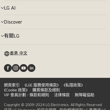
單
切
LG AI
選
換
單
切
Discover
選
換
單
切
有關LG
選
換
單
切
換
香港, 中文
網頁索引
《LGE 服務使用條款》
《私隱政策》
《Cookie 政策》
購買條款及細則
VIP 會員計劃 - 條款和細則
法律條款
無障礙協助
Copyright © 2009-2024 LG Electronics. All Rights Reserved