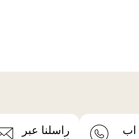
اب
راسلنا عبر