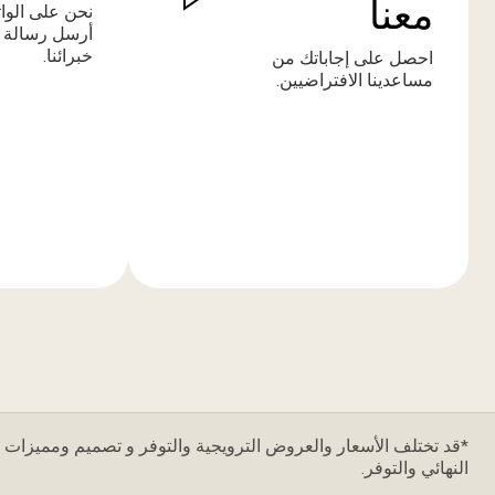
معنا
نحن على الوا
أرسل رسالة 
خبرائنا.
احصل على إجاباتك من
مساعدينا الافتراضيين.
المزيد
المزيد
من
من
المعلومات
المعلومات
*قد تختلف الأسعار والعروض الترويجية والتوفر و تصميم ومميزات ا
النهائي والتوفر.