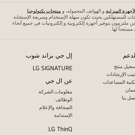
لأجهزة المنزلية
و الهواتف المحموله، و
منتجات تكنولوجيا
جات للمستهلكين بحيث تكون سهلة الإستخدام وسريعة الإستجابة
 ملتزمون بتوفير أجهزة إلكترونية و إلكترونيات في جميع أنحاء
تعداً لها .
لدعم
إل جي براند شوب
جيل منتج
LG SIGNATURE
يب الإرشادات
عن ال جي
تبة المساعدات
مان
معلومات الشركة
صل بنا
الوظائف
الصحافة والإعلام
الإستدامة
LG ThinQ