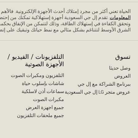
الحياة تعني أكثر من مجرد إمتلاك أحدث الأجهزة الإلكترونية. فاﻷه
المعلومات
.تقدم إل جي السعودية أجهزة إستهلاكية تمكنك من إحتض
وتحقق الكفاءة في إستهلاك الطاقة، وذلك لتتمكن من الإنفاق بحكمة،
الشرق الأوسط لتتناغم بشكل مثالي مع نمط حياتك وتبقيك على إتصا
تسوق
التلفزيونات / الفيديو /
الأجهزة الصوتية
وصل حديثا
التلفزيون ومكبرات الصوت
العروض
شاشات بإسلوب حياة
ببرنامج الشراكة مع إل جي
سماعات أذن لاسلكية
عروض متجر LG إل جي السعودية
مكبرات الصوت
جميع اجهزة العرض
جميع ملحقات التلفزيون