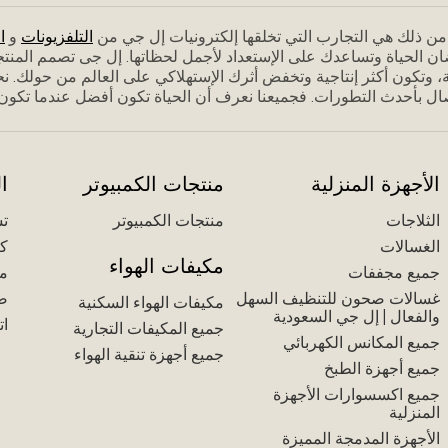
م من ذلك هي التجارب التي تخلقها إلكترونيات إل جي من
التلفزيونات
و
ا
ان الحياة وتساعدك على الإستعداد ﻷجمل لحظاتها. إل جى تصمم المنت
 وتكون أكثر إنتاجية وتخفض أثرك الإستهلاكي على العالم من حولك. نحن
ل بأحدث التطورات. فجميعنا نعرف أن الحياة تكون أفضل عندما تكون مس
الأجهزة المنزلية
منتجات الكمبيوتر
ا
الثلاجات
منتجات الكمبيوتر
تس
الغسالات
كت
مكيفات الهواء
جميع مجففات
مك
غسالات صحون للتنظيف السهل
ض
مكيفات الهواء السكنية
والفعال | إل جي السعودية
ات
جميع المكيفات التجارية
جميع المكانس الكهربائي
جميع أجهزة تنقية الهواء
جميع أجهزة الطبخ
جميع اكسسوارات الأجهزة
المنزلية
الأجهزة المدمجة المميزة