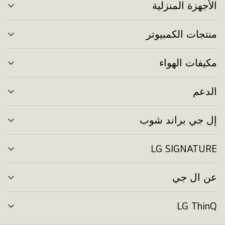
الأجهزة المنزلية
تبد
الق
منتجات الكمبيوتر
تبد
الق
مكيفات الهواء
تبد
الق
الدعم
تبد
الق
إل جي براند شوب
تبد
الق
LG SIGNATURE
تبد
الق
عن ال جي
تبد
الق
LG ThinQ
تبد
الق