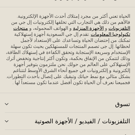
الحياة تعني أكثر من مجرد إمتلاك أحدث الأجهزة الإلكترونية.
فاﻷهم من ذلك هي التجارب التي تخلقها إلكترونيات إل جي من
التلفزيونات
و
الأجهزة المنزلية
و الهواتف المحموله، و
منتجات
تكنولوجيا المعلومات
.تقدم إل جي السعودية أجهزة إستهلاكية
تمكنك من إحتضان الحياة وتساعدك على الإستعداد ﻷجمل
لحظاتها. إل جى تصمم المنتجات للمستهلكين بحيث تكون سهلة
الإستخدام وسريعة الإستجابة وتحقق الكفاءة في إستهلاك الطاقة،
وذلك لتتمكن من الإنفاق بحكمة، وتكون أكثر إنتاجية وتخفض أثرك
الإستهلاكي على العالم من حولك. نحن ملتزمون بتوفير أجهزة
إلكترونية و إلكترونيات في جميع أنحاء الشرق الأوسط لتتناغم
بشكل مثالي مع نمط حياتك وتبقيك على إتصال بأحدث التطورات.
فجميعنا نعرف أن الحياة تكون أفضل عندما تكون مستعداً لها .
تسوق
تبد
الق
التلفزيونات / الفيديو / الأجهزة الصوتية
تبد
الق