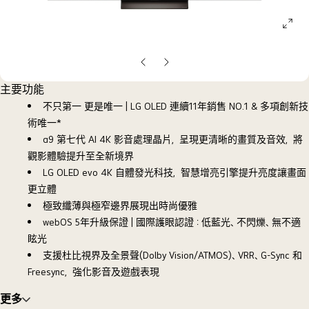
ope
galle
pop
上
下
一
一
主要功能
頁
頁
不只第一 更是唯一 | LG OLED 連續11年銷售 NO.1 & 多項創新技
術唯一*
α9 第七代 AI 4K 影音處理晶片，呈現更清晰的畫質及音效，將
觀影體驗提升至全新境界
LG OLED evo 4K 自體發光科技，智慧增亮引擎提升亮度讓畫面
更立體
極致纖薄與極窄邊界展現出時尚優雅
webOS 5年升級保證 | 國際護眼認證：低藍光、不閃爍、無不適
眩光
支援杜比視界及全景聲(Dolby Vision/ATMOS)、VRR、G-Sync 和
Freesync，強化影音及遊戲表現
更多