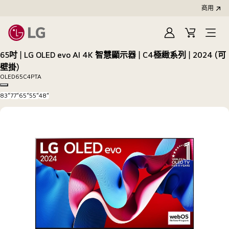
商用
登
購
開
入
物
啟
65吋｜LG OLED evo AI 4K 智慧顯示器｜C4極緻系列｜2024 (可
車
選
壁掛)
單
OLED65C4PTA
Copy model name
83"
77"
65"
55"
48"