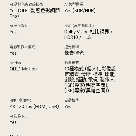
AI 動態色彩調節技術
AI 類型選擇
Yes (OLED動態色彩調節
Yes (SDR/HDR)
Pro)
AI 亮度設定
HDR (高動態範圍)
Yes
Dolby Vision 杜比視界 /
HDR10 / HLG
電影製作人模式
控光技術
Yes
像素控光
Motion
影像模式
OLED Motion
10種模式 (個人化影像設
定精靈, 清晰, 標準, 節能,
劇院, 運動, 電玩, 製作人,
(ISF)專家(明亮空間),
(ISF)專家(黑暗空間))
HFR (高幀率)
自動校準
4K 120 fps (HDMI, USB)
Yes
AI 影像 Pro
Yes