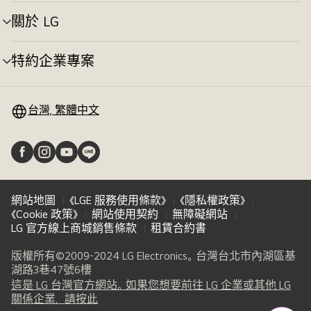
單
切
關於 LG
選
換
單
切
特約企業專案
選
換
單
切
換
台灣, 繁體中文
網站地圖
《LGE 服務使用條款》
《隱私權政策》
《Cookie 政策》
網站使用契約
無障礙網站
LG 官方線上商城銷售條款
租賃合約書
版權所有©2009-2024 LG Electronics。台灣台北市內湖區基
湖路3巷47號6樓
這是 LG 台灣官方網站。如果您想要前往 LG 企業或其他 LG
(
opens
關係企業，請按此