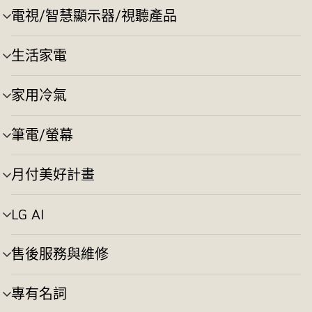
切
電視/智慧顯示器/視聽產品
選
換
單
切
生活家電
選
換
單
切
家用冷氣
選
換
單
切
筆電/螢幕
選
換
單
切
月付美好計畫
選
換
單
切
LG AI
選
換
單
切
售後服務與維修
選
換
單
切
專有名詞
選
換