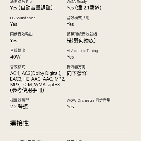
清晰語音 Pro
WiSA Ready
Yes (自動音量調整)
Yes (達 2.1聲道)
LG Sound Sync
音效模式共用
Yes
Yes
同步音效輸出
藍芽環繞音效就緒
Yes
是(雙向播放)
音效輸出
AI Acoustic Tuning
40W
Yes
音效格式
揚聲器方向
AC4, AC3(Dolby Digital),
向下發聲
EAC3, HE-AAC, AAC, MP2,
MP3, PCM, WMA, apt-X
(參考使用手冊)
揚聲器類型
WOW Orchestra 同步音場
2.2 聲道
Yes
連接性