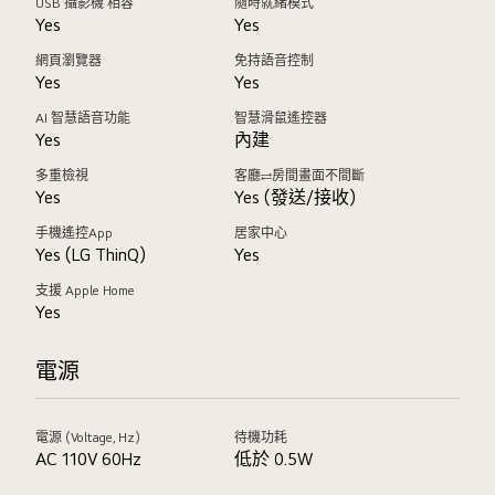
USB 攝影機 相容
隨時就緒模式
Yes
Yes
網頁瀏覽器
免持語音控制
Yes
Yes
AI 智慧語音功能
智慧滑鼠遙控器
Yes
內建
多重檢視
客廳⇄房間畫面不間斷
Yes
Yes (發送/接收)
手機遙控App
居家中心
Yes (LG ThinQ)
Yes
支援 Apple Home
Yes
電源
電源 (Voltage, Hz)
待機功耗
AC 110V 60Hz
低於 0.5W