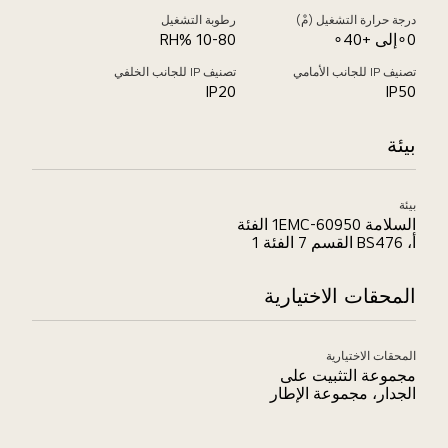
درجة حرارة التشغيل (مْ)
رطوبة التشغيل
0∘إلى +40∘
10-80 %RH
تصنيف IP للجانب الأمامي
تصنيف IP للجانب الخلفي
IP20
IP50
بيئة
بيئة
السلامة 60950-1EMC الفئة
أ، BS476 القسم 7 الفئة 1
المحقات الاختيارية
المحقات الاختيارية
مجموعة التثبيت على
الجدار، مجموعة الإطار