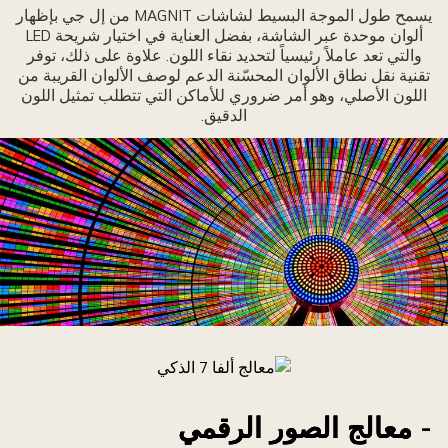
يسمح طول الموجة البسيط لشاشات MAGNIT من إل جي بإظهار
لاختلاف
ألوان موحدة عبر الشاشة، بفضل العناية في اختيار شريحة LED
ين
والتي تعد عاملاً رئيسياً لتحديد نقاء اللون. علاوة على ذلك، توفر
اشات
تقنية نقل نطاق الألوان المحسّنة الدعم لوصف الألوان القريبة من
ل
اللون الأصلي، وهو أمر ضروري للأماكن التي تتطلب تمثيل اللون
الدقيق.
ي
LE
لتقليدية
شاشات
MAGNI
يما
تعلق
نسبة
لتباين
التميز
جلة
ياتل
لكبرى
تألق
- معالج الصور الرقمي
العديد