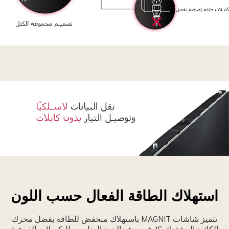
تيح
قنية
لإرسال
للاسلكي
اسع
لنطاق
لمقصورات
لاتصال
بعضها
قل
لبعض،
لبيانات
ما
اسلكيًا
ن
استهلاك الطاقة الفعال حسب اللون
توصيل
صميم
لتيار
لمجموعة
تتميز شاشات MAGNIT باستهلاك منخفض للطاقة بفضل محرك
دون
بسط