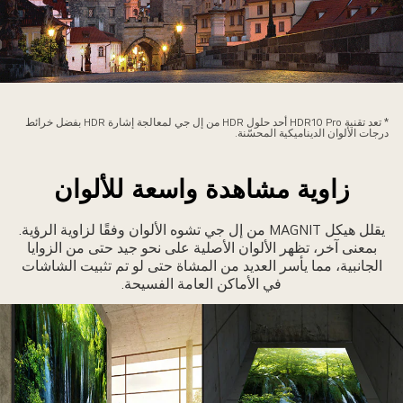
نظر
يلي
* تعد تقنية HDR10 Pro أحد حلول HDR من إل جي لمعالجة إشارة HDR بفضل خرائط
قرية
درجات الألوان الديناميكية المحسّنة.
تقنيتي
HD
زاوية مشاهدة واسعة للألوان
وSDR،
وضح
يقلل هيكل MAGNIT من إل جي تشوه الألوان وفقًا لزاوية الرؤية.
ختلاف
بمعنى آخر، تظهر الألوان الأصلية على نحو جيد حتى من الزوايا
يف
الجانبية، مما يأسر العديد من المشاة حتى لو تم تثبيت الشاشات
في الأماكن العامة الفسيحة.
لألوان
نسبة
لتباين