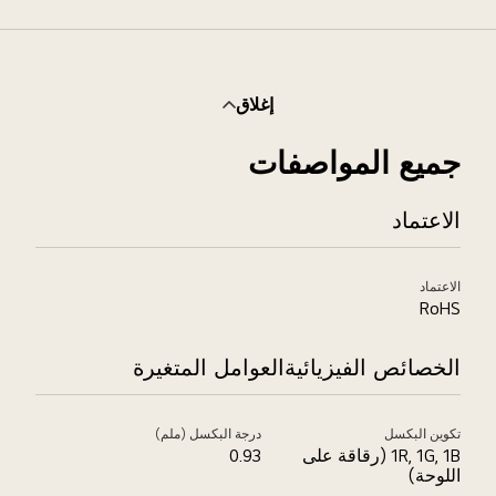
الة
اشة
MAGNI
إغلاق
لمثبتة
ي
جميع المواصفات
تاجر
لمعدات
الاعتماد
لإلكترونية
ي
لوقت
الاعتماد
لفعلي.
RoHS
الخصائص الفيزيائيةالعوامل المتغيرة
تكوين البكسل
درجة البكسل (ملم)
1R, 1G, 1B (رقاقة على
0.93
اللوحة)