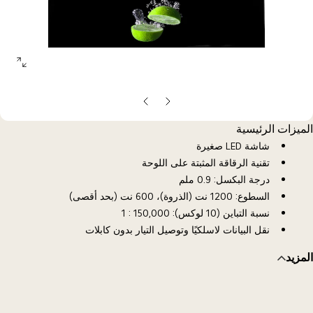
open
allery
opup
الشريحة
الشريحة
السابقة
التالية
الميزات الرئيسية
شاشة LED صغيرة
تقنية الرقاقة المثبتة على اللوحة
درجة البكسل: 0.9 ملم
السطوع: 1200 نت (الذروة)، 600 نت (بحد أقصى)
نسبة التباين (10 لوكس): 150,000 : 1
نقل البيانات لاسلكيًا وتوصيل التيار بدون كابلات
المزيد