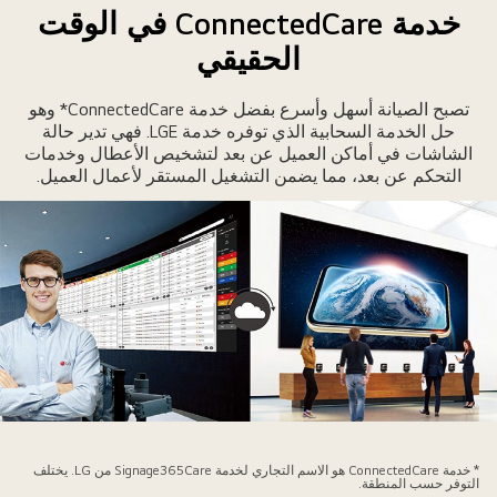
اشات
خدمة ConnectedCare في الوقت
MAGNI
الحقيقي
ي
دهة
لشركة،
تصبح الصيانة أسهل وأسرع بفضل خدمة ConnectedCare* وهو
حل الخدمة السحابية الذي توفره خدمة LGE. فهي تدير حالة
ع
الشاشات في أماكن العميل عن بعد لتشخيص الأعطال وخدمات
مكانية
التحكم عن بعد، مما يضمن التشغيل المستقر لأعمال العميل.
لتحكم
ها
إدارتها
واسطة
ل
SuperSig
ن
ل
ي.
راقب
هندس
* خدمة ConnectedCare هو الاسم التجاري لخدمة Signage365Care من LG. يختلف
ل
التوفر حسب المنطقة.