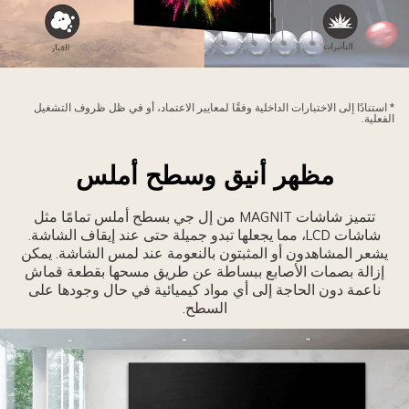
ماية
قائق
* استنادًا إلى الاختبارات الداخلية وفقًا لمعايير الاعتماد، أو في ظل ظروف التشغيل
LE
الفعلية.
ن
طرات
مظهر أنيق وسطح أملس
لماء
الغبار
تتميز شاشات MAGNIT من إل جي بسطح أملس تمامًا مثل
الكهرباء
شاشات LCD، مما يجعلها تبدو جميلة حتى عند إيقاف الشاشة.
لساكنة
يشعر المشاهدون أو المثبتون بالنعومة عند لمس الشاشة. يمكن
إزالة بصمات الأصابع ببساطة عن طريق مسحها بقطعة قماش
التأثيرات
ناعمة دون الحاجة إلى أي مواد كيميائية في حال وجودها على
لمادية
السطح.