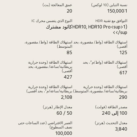
نسبة التباين (10 لوكس)
عمق المعالجة (بت)
20
150,000:1
التوافق مع تقنية HDR
النوع الذي يتضمن محرك IC
HDR10, HDR10 Pro<sup>1)
كاثود مشترك
</sup>
استهلاك الطاقة (واط/ مقصورة، بحد
استهلاك الطاقة (واط/ مقصورة،
أقصى)
المتوسط)
85
125
استهلاك الطاقة (واط/م²، بحد
استهلاك الطاقة (وحدة حرارية
أقصى)
بريطانية/ساعة/ مقصورة، بحد
أقصى)
617
427
استهلاك الطاقة (وحدة حرارية
استهلاك الطاقة (وحدة حرارية
بريطانية/ساعة/ مقصورة، المتوسط)
بريطانية/ساعة/م²، بحد أقصى)
2,108
290
مصدر الطاقة (فولت)
معدل الإطار (هرتز)
100 إلى 240
50 / 60
معدل التحديث (هرتز)
العمر الافتراضي (عدد الساعات حتى
نصف السطوع)
3,840
100,000