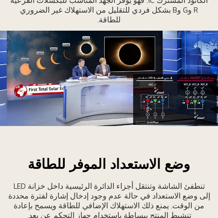
الكاثود المشترك IC. فهو يوفر الجهد المناسب للبكسلات الفرعية
ابلات
لهيكل
R وG وB بشكل فردي للتقليل من الاستهلاك غير الضروري
لخلفي
للطاقة.
لشاشة.
لفية
جهزة
لبث
وضع الاستعداد الموفر للطاقة
لمكونة
ن
تنطفئ الشاشة وتنتقل أجزاء الدائرة الرئيسية داخل خزانة LED
اشات
إلى وضع الاستعداد في حالة عدم وجود إدخال إشارة لفترة محددة
MAGNI
من الوقت. يمنع ذلك الاستهلاك الإضافي للطاقة ويسمح بإعادة
ن
تنشيط المنتج ببساطة باستخدام جهاز التحكم عن بعد.