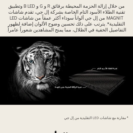
من خلال إزالة الحزمة المحيطة برقائق R و G و B LED وتطبيق
تقنية الطلاء الأسود التام الخاصة بشركة إل جي، تقدم شاشات
MAGNIT من إل جي ألواناً سوداء أكثر عمقاً من شاشات LED
التقليدية*. يترتب على ذلك تحسين وضوح الألوان إضافة لظهور
التفاصيل الخفية في الظلال، مما يمنح المشاهدين شعوراً عامراً.
جه
مر
* مقارنة مع شاشات LED التقليدية من إل جي
بيض
لتأكيد