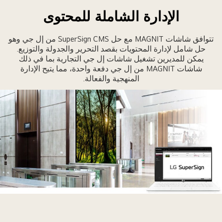
اشات
الإدارة الشاملة للمحتوى
MAGNI
ن
تتوافق شاشات MAGNIT مع حل SuperSign CMS من إل جي وهو
ل
حل شامل لإدارة المحتويات بقصد التحرير والجدولة والتوزيع.
ي
يمكن للمديرين تشغيل شاشات إل جي التجارية بما في ذلك
دقة
شاشات MAGNIT من إل جي دفعة واحدة، مما يتيح الإدارة
فضل
المنهجية والفعالة.
جموعات
لتثبيت
لى
لجدار
مجموعة
لإطارات.
تم
ثبيت