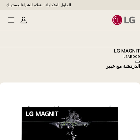
الحلول المتكاملة
استعلام للشراء
للمستهلك
تسجيل
فتح
الدخول
القائم
LG
MAGNIT
LG MAGNIT
LSAB009
Copy model name
الدردشة مع خبير