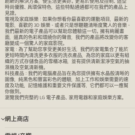
創新的解決方案，使生活更美好。更易於使用及控制、造型
時尚優雅、具環保特色，這些特點通通都可在我們的產品上
見證。
電視及家庭娛樂：如果你想看你最喜歡的運動項目，最新的
電影，喜歡的 3D 娛樂 - 或者只是想聽聽清晰度驚人的音樂 -
我們最新的電子產品可以幫助您體驗這一切。擁有絢麗畫
面，逼真的色彩和環繞你的聲音，我們的產品將改變你的客
廳變成一個驚人的家庭影院。
家電：為了幫助您享受更美好生活，我們的家電集合了能於
更短時間內清洗更多衣服的洗衣產品，為您的家庭以更有組
織的方式存儲食品的雪櫃冰箱，並有提供清新潔淨空氣的抽
濕機及空氣清新機。
科技產品：我們的電腦產品旨在為您提供擁有水晶般清晰的
圖像，純黑色和豐富彩色的體驗，加上工作和娛樂需要的速
度及功能，記憶維護和重要文件保護等，它們都可以一應幫
你做到。
瀏覽我們完整的 LG 電子產品、家用電器和家庭娛樂方案。
網上商店
選
單
切