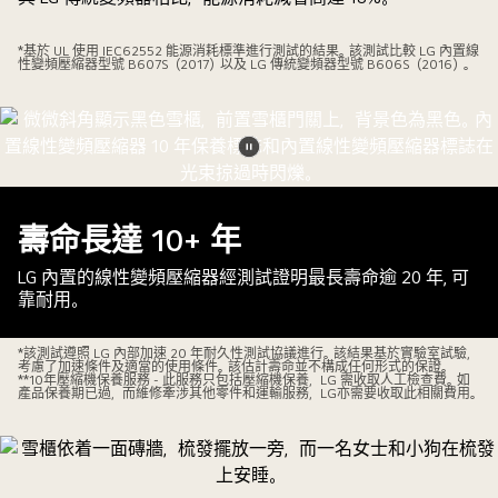
*基於 UL 使用 IEC62552 能源消耗標準進行測試的結果。該測試比較 LG 內置線
性變頻壓縮器型號 B607S（2017）以及 LG 傳統變頻器型號 B606S（2016）。
暫
停
影
壽命長達 10+ 年
片
LG 內置的線性變頻壓縮器經測試證明最長壽命逾 20 年, 可
靠耐用。
*該測試遵照 LG 內部加速 20 年耐久性測試協議進行。該結果基於實驗室試驗，
考慮了加速條件及適當的使用條件。該估計壽命並不構成任何形式的保證。
**10年壓縮機保養服務 - 此服務只包括壓縮機保養，LG 需收取人工檢查費。如
產品保養期已過，而維修牽涉其他零件和運輸服務，LG亦需要收取此相關費用。