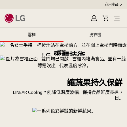
商用產品
登
購
入
物
車
雪櫃
洗衣機
LG 雪櫃技術
瀏覽整條影片
讓蔬果持久保鮮
LINEAR Cooling™ 能降低溫度波幅，保持食品鮮度長達 7
日。