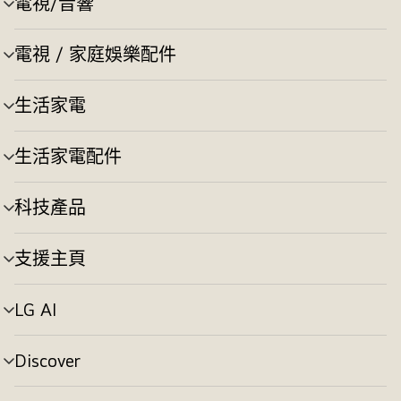
電視/音響
選
換
單
切
電視 / 家庭娛樂配件
選
換
單
切
生活家電
選
換
單
切
生活家電配件
選
換
單
切
科技產品
選
換
單
切
支援主頁
選
換
單
切
LG AI
選
換
單
切
Discover
選
換
單