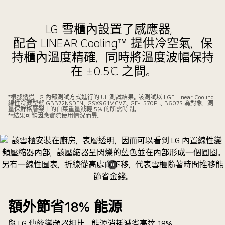
LG 雪櫃內設置了感應器，
配合 LINEAR Cooling™ 提供冷空氣，保
持櫃內溫度精確，同時將溫度波幅保持
在 ±0.5℃ 之間。
*根據透過 LG 內部測試方式進行的 UL 測試結果。該測試以 LGE Linear Cooling
線性冷藏型號 GBB72NSDFN、GSX961MCVZ、GF-L570PL、B607S 為對象，測
量保鮮格層架上的白菜重量減輕 5％ 的所需時間。
**結果可能因應實際使用情況而異。
暫
停
影
額外節省18% 能源
片
與 LG 傳統變頻器相比，能源消耗減省高達 18%。