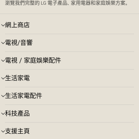
瀏覽我們完整的 LG 電子產品、家用電器和家庭娛樂方案。
網上商店
選
單
切
電視/音響
選
換
單
切
電視 / 家庭娛樂配件
選
換
單
切
生活家電
選
換
單
切
生活家電配件
選
換
單
切
科技產品
選
換
單
切
支援主頁
選
換