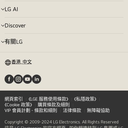
單
切
LG AI
選
換
單
切
Discover
選
換
單
切
有關LG
選
換
單
切
換
香港, 中文
網頁索引
《LGE 服務使用條款》
《私隱政策》
《Cookie 政策》
購買條款及細則
VIP 會員計劃 - 條款和細則
法律條款
無障礙協助
Copyright © 2009-2024 LG Electronics. All Rights Reserved