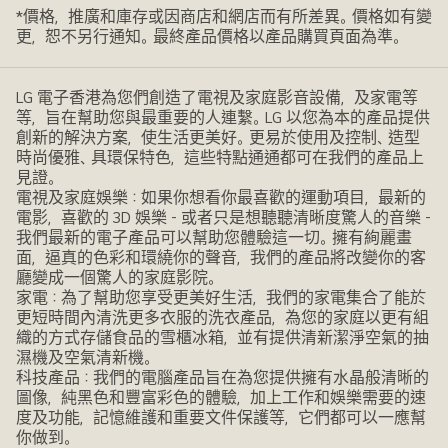
*價格，推廣和庫存或因商店和網店而有所差異。價格如有變
更，恕不另行通知。最終產品價格以產品購買頁面為準。
LG 電子香港為您們創造了電視及家庭影音設備，及家電等
等，旨在幫助您與最重要的人連繫。LG 以您為本的產品提供
創新的解決方案，使生活更美好。更易於使用及控制、造型
時尚優雅、具環保特色，這些特點通通都可在我們的產品上
見證。
電視及家庭娛樂：如果你想看你最喜歡的運動項目，最新的
電影，喜歡的 3D 娛樂 - 或者只是想聽聽清晰度驚人的音樂 -
我們最新的電子產品可以幫助您體驗這一切。擁有絢麗畫
面，逼真的色彩和環繞你的聲音，我們的產品將改變你的客
廳變成一個驚人的家庭影院。
家電：為了幫助您享受更美好生活，我們的家電集合了能於
更短時間內清洗更多衣服的洗衣產品，為您的家庭以更有組
織的方式存儲食品的雪櫃冰箱，並有提供清新潔淨空氣的抽
濕機及空氣清新機。
科技產品：我們的電腦產品旨在為您提供擁有水晶般清晰的
圖像，純黑色和豐富彩色的體驗，加上工作和娛樂需要的速
度及功能，記憶維護和重要文件保護等，它們都可以一應幫
你做到。