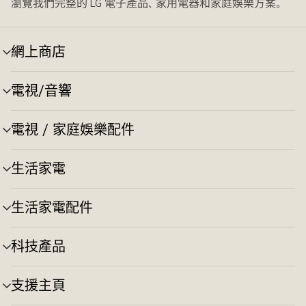
瀏覽我們完整的 LG 電子產品、家用電器和家庭娛樂方案。
網上商店
選
單
切
電視/音響
選
換
單
切
電視 / 家庭娛樂配件
選
換
單
切
生活家電
選
換
單
切
生活家電配件
選
換
單
切
科技產品
選
換
單
切
支援主頁
選
換
單