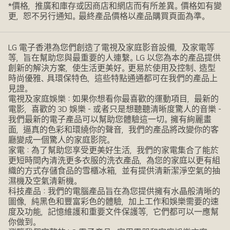
*價格，推廣和庫存或因商店和網店而有所差異。價格如有變
更，恕不另行通知。最終產品價格以產品購買頁面為準。
LG 電子香港為您們創造了電視及家庭影音設備，及家電等
等，旨在幫助您與最重要的人連繫。LG 以您為本的產品提供
創新的解決方案，使生活更美好。更易於使用及控制、造型
時尚優雅、具環保特色，這些特點通通都可在我們的產品上
見證。
電視及家庭娛樂：如果你想看你最喜歡的運動項目，最新的
電影，喜歡的 3D 娛樂 - 或者只是想聽聽清晰度驚人的音樂 -
我們最新的電子產品可以幫助您體驗這一切。擁有絢麗畫
面，逼真的色彩和環繞你的聲音，我們的產品將改變你的客
廳變成一個驚人的家庭影院。
家電：為了幫助您享受更美好生活，我們的家電集合了能於
更短時間內清洗更多衣服的洗衣產品，為您的家庭以更有組
織的方式存儲食品的雪櫃冰箱，並有提供清新潔淨空氣的抽
濕機及空氣清新機。
科技產品：我們的電腦產品旨在為您提供擁有水晶般清晰的
圖像，純黑色和豐富彩色的體驗，加上工作和娛樂需要的速
度及功能，記憶維護和重要文件保護等，它們都可以一應幫
你做到。