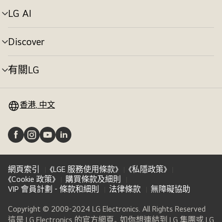
切
LG AI
選
換
單
切
Discover
選
換
單
切
有關LG
選
換
單
切
換
香港, 中文
網頁索引
《LGE 服務使用條款》
《私隱政策》
《Cookie 政策》
購買條款及細則
VIP 會員計劃 - 條款和細則
法律條款
無障礙協助
Copyright © 2009-2024 LG Electronics. All Rights Reserved
這是 LG Electronics 的官方網頁。如你想連結到 LG 集團或 LG