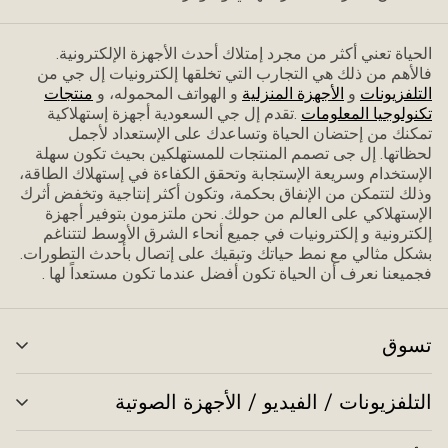
الحياة تعني أكثر من مجرد إمتلاك أحدث الأجهزة الإلكترونية.
فاﻷهم من ذلك هي التجارب التي تخلقها إلكترونيات إل جي من
التلفزيونات
و
الأجهزة المنزلية
و الهواتف المحموله، و
منتجات
تكنولوجيا المعلومات
.تقدم إل جي السعودية أجهزة إستهلاكية
تمكنك من إحتضان الحياة وتساعدك على الإستعداد ﻷجمل
لحظاتها. إل جى تصمم المنتجات للمستهلكين بحيث تكون سهلة
الإستخدام وسريعة الإستجابة وتحقق الكفاءة في إستهلاك الطاقة،
وذلك لتتمكن من الإنفاق بحكمة، وتكون أكثر إنتاجية وتخفض أثرك
الإستهلاكي على العالم من حولك. نحن ملتزمون بتوفير أجهزة
إلكترونية و إلكترونيات في جميع أنحاء الشرق الأوسط لتتناغم
بشكل مثالي مع نمط حياتك وتبقيك على إتصال بأحدث التطورات.
فجميعنا نعرف أن الحياة تكون أفضل عندما تكون مستعداً لها .
تسوق
تبد
الق
التلفزيونات / الفيديو / الأجهزة الصوتية
تبد
الق