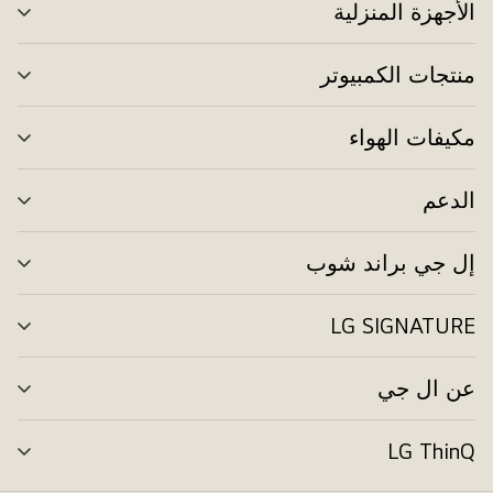
الأجهزة المنزلية
تبد
الق
منتجات الكمبيوتر
تبد
الق
مكيفات الهواء
تبد
الق
الدعم
تبد
الق
إل جي براند شوب
تبد
الق
LG SIGNATURE
تبد
الق
عن ال جي
تبد
الق
LG ThinQ
تبد
الق