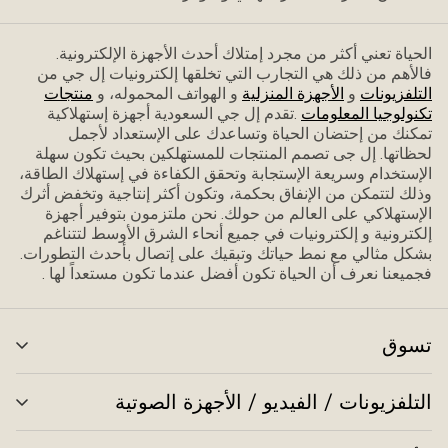
الحياة تعني أكثر من مجرد إمتلاك أحدث الأجهزة الإلكترونية.
فاﻷهم من ذلك هي التجارب التي تخلقها إلكترونيات إل جي من
التلفزيونات
و
الأجهزة المنزلية
و الهواتف المحموله، و
منتجات
تكنولوجيا المعلومات
.تقدم إل جي السعودية أجهزة إستهلاكية
تمكنك من إحتضان الحياة وتساعدك على الإستعداد ﻷجمل
لحظاتها. إل جى تصمم المنتجات للمستهلكين بحيث تكون سهلة
الإستخدام وسريعة الإستجابة وتحقق الكفاءة في إستهلاك الطاقة،
وذلك لتتمكن من الإنفاق بحكمة، وتكون أكثر إنتاجية وتخفض أثرك
الإستهلاكي على العالم من حولك. نحن ملتزمون بتوفير أجهزة
إلكترونية و إلكترونيات في جميع أنحاء الشرق الأوسط لتتناغم
بشكل مثالي مع نمط حياتك وتبقيك على إتصال بأحدث التطورات.
فجميعنا نعرف أن الحياة تكون أفضل عندما تكون مستعداً لها .
تسوق
تبد
الق
التلفزيونات / الفيديو / الأجهزة الصوتية
تبد
الق