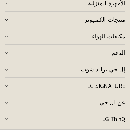
الأجهزة المنزلية
تبد
الق
منتجات الكمبيوتر
تبد
الق
مكيفات الهواء
تبد
الق
الدعم
تبد
الق
إل جي براند شوب
تبد
الق
LG SIGNATURE
تبد
الق
عن ال جي
تبد
الق
LG ThinQ
تبد
الق