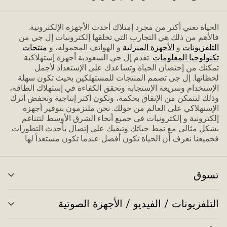
الحياة تعني أكثر من مجرد إمتلاك أحدث الأجهزة الإلكترونية.
فاﻷهم من ذلك هي التجارب التي تخلقها إلكترونيات إل جي من
التلفزيونات
و
الأجهزة المنزلية
و الهواتف المحموله، و
منتجات
تكنولوجيا المعلومات
.تقدم إل جي السعودية أجهزة إستهلاكية
تمكنك من إحتضان الحياة وتساعدك على الإستعداد ﻷجمل
لحظاتها. إل جى تصمم المنتجات للمستهلكين بحيث تكون سهلة
الإستخدام وسريعة الإستجابة وتحقق الكفاءة في إستهلاك الطاقة،
وذلك لتتمكن من الإنفاق بحكمة، وتكون أكثر إنتاجية وتخفض أثرك
الإستهلاكي على العالم من حولك. نحن ملتزمون بتوفير أجهزة
إلكترونية و إلكترونيات في جميع أنحاء الشرق الأوسط لتتناغم
بشكل مثالي مع نمط حياتك وتبقيك على إتصال بأحدث التطورات.
فجميعنا نعرف أن الحياة تكون أفضل عندما تكون مستعداً لها .
تسوق
تبد
الق
التلفزيونات / الفيديو / الأجهزة الصوتية
تبد
الق