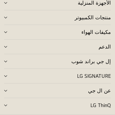
الأجهزة المنزلية
تبد
الق
منتجات الكمبيوتر
تبد
الق
مكيفات الهواء
تبد
الق
الدعم
تبد
الق
إل جي براند شوب
تبد
الق
LG SIGNATURE
تبد
الق
عن ال جي
تبد
الق
LG ThinQ
تبد
الق