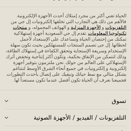
الحياة تعني أكثر من مجرد إمتلاك أحدث الأجهزة الإلكترونية.
فاﻷهم من ذلك هي التجارب التي تخلقها إلكترونيات إل جي من
التلفزيونات
و
الأجهزة المنزلية
و الهواتف المحموله، و
منتجات
تكنولوجيا المعلومات
.تقدم إل جي السعودية أجهزة إستهلاكية
تمكنك من إحتضان الحياة وتساعدك على الإستعداد ﻷجمل
لحظاتها. إل جى تصمم المنتجات للمستهلكين بحيث تكون سهلة
الإستخدام وسريعة الإستجابة وتحقق الكفاءة في إستهلاك الطاقة،
وذلك لتتمكن من الإنفاق بحكمة، وتكون أكثر إنتاجية وتخفض أثرك
الإستهلاكي على العالم من حولك. نحن ملتزمون بتوفير أجهزة
إلكترونية و إلكترونيات في جميع أنحاء الشرق الأوسط لتتناغم
بشكل مثالي مع نمط حياتك وتبقيك على إتصال بأحدث التطورات.
فجميعنا نعرف أن الحياة تكون أفضل عندما تكون مستعداً لها .
تسوق
تبد
الق
التلفزيونات / الفيديو / الأجهزة الصوتية
تبد
الق