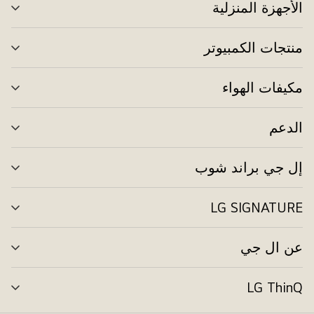
الأجهزة المنزلية
تبد
الق
منتجات الكمبيوتر
تبد
الق
مكيفات الهواء
تبد
الق
الدعم
تبد
الق
إل جي براند شوب
تبد
الق
LG SIGNATURE
تبد
الق
عن ال جي
تبد
الق
LG ThinQ
تبد
الق