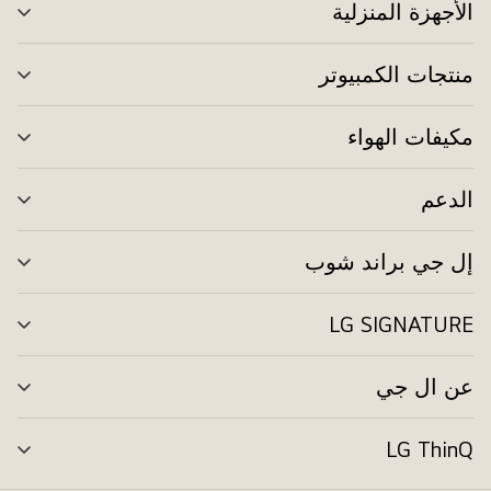
الأجهزة المنزلية
تبد
الق
منتجات الكمبيوتر
تبد
الق
مكيفات الهواء
تبد
الق
الدعم
تبد
الق
إل جي براند شوب
تبد
الق
LG SIGNATURE
تبد
الق
عن ال جي
تبد
الق
LG ThinQ
تبد
الق