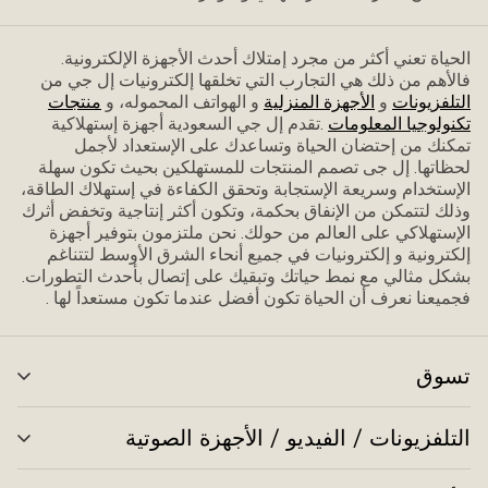
الحياة تعني أكثر من مجرد إمتلاك أحدث الأجهزة الإلكترونية.
فاﻷهم من ذلك هي التجارب التي تخلقها إلكترونيات إل جي من
التلفزيونات
و
الأجهزة المنزلية
و الهواتف المحموله، و
منتجات
تكنولوجيا المعلومات
.تقدم إل جي السعودية أجهزة إستهلاكية
تمكنك من إحتضان الحياة وتساعدك على الإستعداد ﻷجمل
لحظاتها. إل جى تصمم المنتجات للمستهلكين بحيث تكون سهلة
الإستخدام وسريعة الإستجابة وتحقق الكفاءة في إستهلاك الطاقة،
وذلك لتتمكن من الإنفاق بحكمة، وتكون أكثر إنتاجية وتخفض أثرك
الإستهلاكي على العالم من حولك. نحن ملتزمون بتوفير أجهزة
إلكترونية و إلكترونيات في جميع أنحاء الشرق الأوسط لتتناغم
بشكل مثالي مع نمط حياتك وتبقيك على إتصال بأحدث التطورات.
فجميعنا نعرف أن الحياة تكون أفضل عندما تكون مستعداً لها .
تسوق
تبد
الق
التلفزيونات / الفيديو / الأجهزة الصوتية
تبد
الق