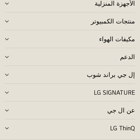
الأجهزة المنزلية
تبد
الق
منتجات الكمبيوتر
تبد
الق
مكيفات الهواء
تبد
الق
الدعم
تبد
الق
إل جي براند شوب
تبد
الق
LG SIGNATURE
تبد
الق
عن ال جي
تبد
الق
LG ThinQ
تبد
الق