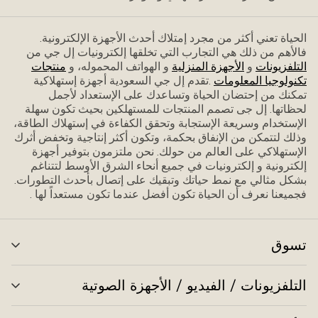
الحياة تعني أكثر من مجرد إمتلاك أحدث الأجهزة الإلكترونية.
فاﻷهم من ذلك هي التجارب التي تخلقها إلكترونيات إل جي من
التلفزيونات
و
الأجهزة المنزلية
و الهواتف المحموله، و
منتجات
تكنولوجيا المعلومات
.تقدم إل جي السعودية أجهزة إستهلاكية
تمكنك من إحتضان الحياة وتساعدك على الإستعداد ﻷجمل
لحظاتها. إل جى تصمم المنتجات للمستهلكين بحيث تكون سهلة
الإستخدام وسريعة الإستجابة وتحقق الكفاءة في إستهلاك الطاقة،
وذلك لتتمكن من الإنفاق بحكمة، وتكون أكثر إنتاجية وتخفض أثرك
الإستهلاكي على العالم من حولك. نحن ملتزمون بتوفير أجهزة
إلكترونية و إلكترونيات في جميع أنحاء الشرق الأوسط لتتناغم
بشكل مثالي مع نمط حياتك وتبقيك على إتصال بأحدث التطورات.
فجميعنا نعرف أن الحياة تكون أفضل عندما تكون مستعداً لها .
تسوق
تبد
الق
التلفزيونات / الفيديو / الأجهزة الصوتية
تبد
الق