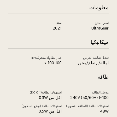
معلومات
اسم المنتج
سنة
2021
UltraGear
ميكانيكيا
تعديل شاشة العرض
جدار بطاولة متحركةmm
امالة/ارتفاع/محور
100 x 100
طَاقَة
مدخل الطاقة
استهلاك الطاقة(DC Off)
100~240V (50/60Hz)
اقل من 0.3W
استهلاك الطاقة (الطاقة القصوى)
استهلاك الطاقة (وضع السكون)
48W
اقل من 0.5W