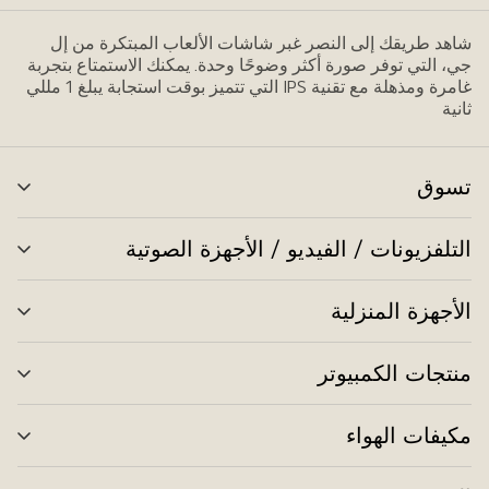
شاهد طريقك إلى النصر غبر شاشات الألعاب المبتكرة من إل
جي، التي توفر صورة أكثر وضوحًا وحدة. يمكنك الاستمتاع بتجربة
غامرة ومذهلة مع تقنية IPS التي تتميز بوقت استجابة يبلغ 1 مللي
ثانية
تسوق
تبد
الق
التلفزيونات / الفيديو / الأجهزة الصوتية
تبد
الق
الأجهزة المنزلية
تبد
الق
منتجات الكمبيوتر
تبد
الق
مكيفات الهواء
تبد
الق