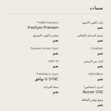
سمات
ثبات اللون الاسود
AMD FreeSync™
نعم
FreeSync Premium
تبديل المدخل التلقائي
معايرة اللون بالمصنع
نعم
نعم
Dynamic Action Sync
Crosshair
نعم
نعم
امان من الرمش
HDR 10
نعم
نعم
NVIDIA G-Sync™
HDR Effect
نعم
G-SYNC توافق
اخرى (خصائص)
نمط القراءة
Buzzer OSD
نعم
وضع توفير الطاقة
نعم