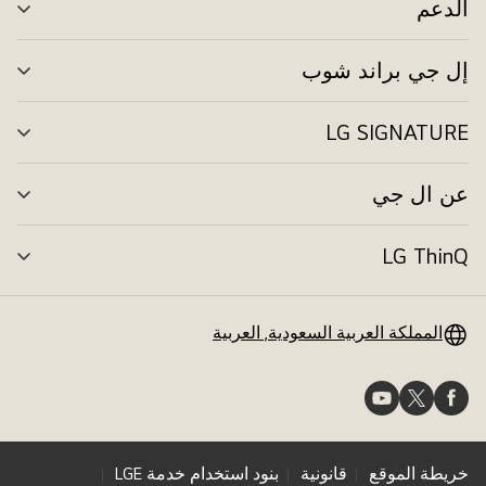
الدعم
تبد
الق
إل جي براند شوب
تبد
الق
LG SIGNATURE
تبد
الق
عن ال جي
تبد
الق
LG ThinQ
تبد
الق
المملكة العربية السعودية, العربية
خريطة الموقع
قانونية
بنود استخدام خدمة LGE