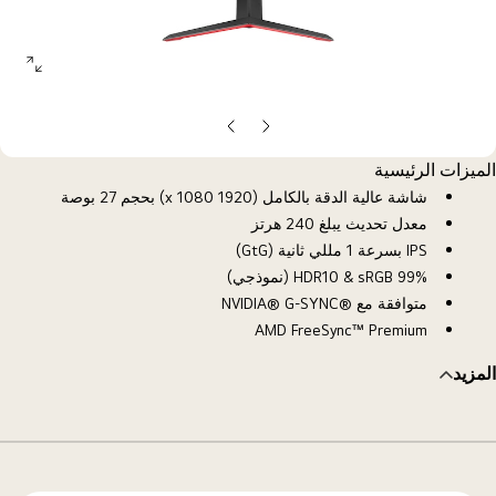
open
allery
opup
الشريحة
الشريحة
السابقة
التالية
الميزات الرئيسية
شاشة عالية الدقة بالكامل (1920 x 1080) بحجم 27 بوصة
معدل تحديث يبلغ 240 هرتز
IPS بسرعة 1 مللي ثانية (GtG)
HDR10 & sRGB 99% (نموذجي)
متوافقة مع NVIDIA® G-SYNC®‎
AMD FreeSync™ Premium
المزيد