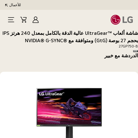
للأعمال
تسجيل
Cart
Open
الدخول
Menu
شاشة ألعاب UltraGear™‎ عالية الدقة بالكامل بمعدل 240 هرتز IPS
بحجم 27 بوصة (GtG) ومتوافقة مع NVIDIA® G-SYNC®‎
27GP750-B
Copy model name
الدردشة مع خبير