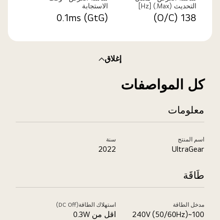
التحديث (Max.) [Hz]
الاستجابة
0.1ms (GtG)
138 (O/C)
إغلاق
كل المواصفات
معلومات
اسم المنتج
سنة
2022
UltraGear
طَاقَة
مدخل الطاقة
استهلاك الطاقة(DC Off)
100~240V (50/60Hz)
اقل من 0.3W