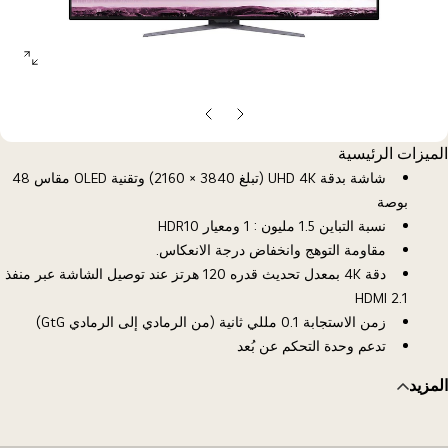
open
allery
opup
الشريحة
الشريحة
السابقة
التالية
الميزات الرئيسية
شاشة بدقة UHD 4K (تبلغ 3840 × 2160) وتقنية OLED مقاس 48
بوصة
نسبة التباين 1.5 مليون : 1 ومعيار HDR10
مقاومة التوهج وانخفاض درجة الانعكاس.
دقة 4K بمعدل تحديث قدره 120 هرتز عند توصيل الشاشة عبر منفذ
HDMI 2.1
زمن الاستجابة 0.1 مللي ثانية (من الرمادي إلى الرمادي GtG)
تدعم وحدة التحكم عن بُعد
المزيد