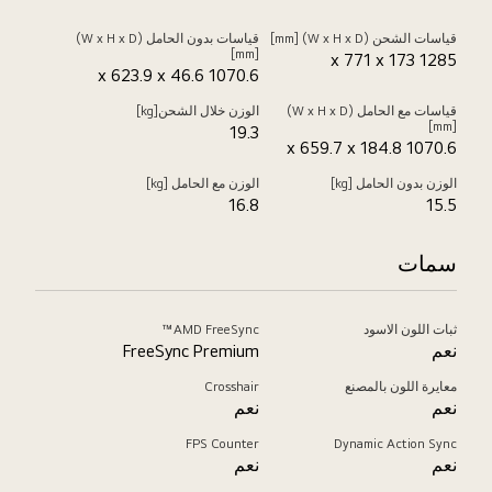
قياسات الشحن (W x H x D) [mm]
قياسات بدون الحامل (W x H x D)
[mm]
1285 x 771 x 173
1070.6 x 623.9 x 46.6
قياسات مع الحامل (W x H x D)
الوزن خلال الشحن[kg]
[mm]
19.3
1070.6 x 659.7 x 184.8
الوزن بدون الحامل [kg]
الوزن مع الحامل [kg]
16.8
15.5
سمات
ثبات اللون الاسود
AMD FreeSync™
نعم
FreeSync Premium
معايرة اللون بالمصنع
Crosshair
نعم
نعم
FPS Counter
Dynamic Action Sync
نعم
نعم