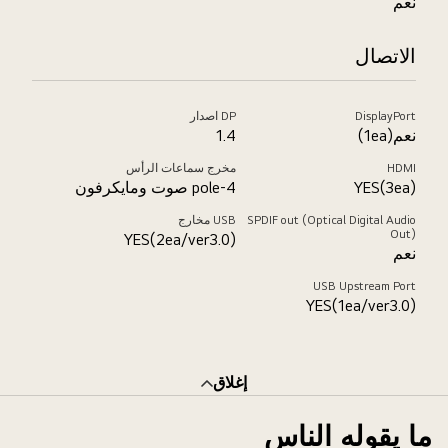
نعم
الاتصال
DisplayPort
DP اصدار
نعم(1ea)
1.4
HDMI
مخرج سماعات الرأس
YES(3ea)
4-pole صوت ومايكرفون
SPDIF out (Optical Digital Audio
USB مخارج
Out)
YES(2ea/ver3.0)
نعم
USB Upstream Port
YES(1ea/ver3.0)
إغلاق
ما يقوله الناس