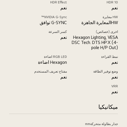
HDR Effect
HDR 10
نعم
نعم
HW معايرة
NVIDIA G-Sync™
HWالمعايرة الجاهزة
G-SYNC توافق
اخرى (خصائص)
كسر السرعة
Hexagon Lighting, VESA
نعم
DSC Tech. DTS HP:X (4-
pole H/P Out)
نمط القراءة
RGB LED اضاءة
نعم
Hexagon اضاءة
وضع توفير الطاقة
مفتاح تعريف المستخدم
نعم
نعم
VRR
نعم
ميكانيكيا
جدار بطاولة متحركةmm