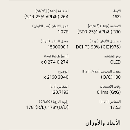
الأبعاد
الاضاءة (Min.) [cd/m²]
264 (@SDR 25% APL)
16:9
الاضاءة (Typ.) [cd/m²]
عمق الالوان (عدد الالوان)
1.07B
330 (@SDR 25% APL)
تسلسل الألوان (Typ.)
معدل التباين (Typ.)
1500000:1
DCI-P3 99% (CIE1976)
نوع الشاشة
Pixel Pitch [mm]
0.274 x 0.274
OLED
معدل التحديث (Max.) [Hz]
الوضوح
3840 x 2160
138 (O/C)
وقت الاستجابة
المقاس [cm]
120.7193
0.1ms (GtG)
المقاس [Inch]
زاوية الرؤيا (CR≥10)
178º(R/L), 178º(U/D)
47.53
الأبعاد والأوزان