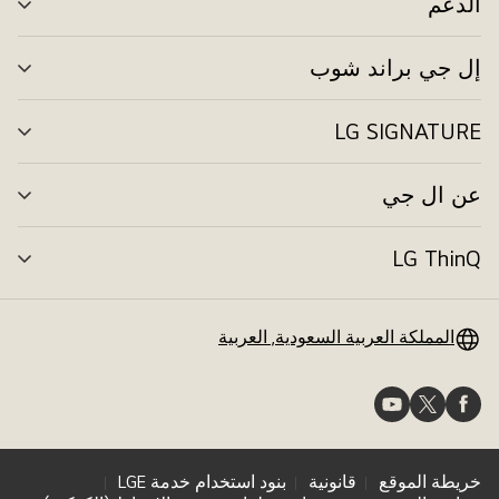
الدعم
تبد
الق
إل جي براند شوب
تبد
الق
LG SIGNATURE
تبد
الق
عن ال جي
تبد
الق
LG ThinQ
تبد
الق
المملكة العربية السعودية, العربية
خريطة الموقع
قانونية
بنود استخدام خدمة LGE