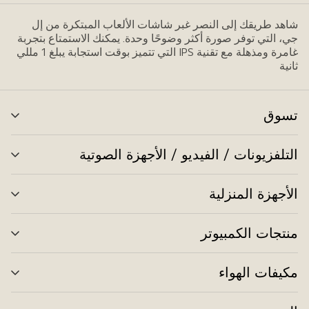
شاهد طريقك إلى النصر غبر شاشات الألعاب المبتكرة من إل
جي، التي توفر صورة أكثر وضوحًا وحدة. يمكنك الاستمتاع بتجربة
غامرة ومذهلة مع تقنية IPS التي تتميز بوقت استجابة يبلغ 1 مللي
ثانية
تسوق
تبد
الق
التلفزيونات / الفيديو / الأجهزة الصوتية
تبد
الق
الأجهزة المنزلية
تبد
الق
منتجات الكمبيوتر
تبد
الق
مكيفات الهواء
تبد
الق