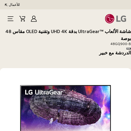
للأعمال
تسجيل
Cart
Open
الدخول
Menu
شاشة الألعاب UltraGear™‎ بدقة UHD 4K وتقنية OLED مقاس 48
بوصة
48GQ900-B
Copy model name
الدردشة مع خبير