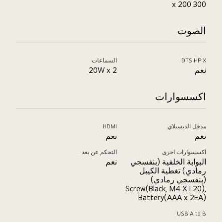
300 x 200
الصوت
DTS HP:X
السماعات
نعم
20W x 2
اكسسوارات
مدخل الديسبلاي
HDMI
نعم
نعم
اكسسوارات اخرى
التحكم عن بعد
البوابة الخلفية (بنفسجي
نعم
رمادي) تغطية الكيبل
(بنفسجي رمادي)
Screw(Black, M4 X L20),
Battery(AAA x 2EA)
USB A to B