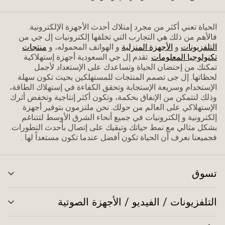
الحياة تعني أكثر من مجرد إمتلاك أحدث الأجهزة الإلكترونية.
فاﻷهم من ذلك هي التجارب التي تخلقها إلكترونيات إل جي من
التلفزيونات
و
الأجهزة المنزلية
و الهواتف المحموله، و
منتجات
تكنولوجيا المعلومات
.تقدم إل جي السعودية أجهزة إستهلاكية
تمكنك من إحتضان الحياة وتساعدك على الإستعداد ﻷجمل
لحظاتها. إل جى تصمم المنتجات للمستهلكين بحيث تكون سهلة
الإستخدام وسريعة الإستجابة وتحقق الكفاءة في إستهلاك الطاقة،
وذلك لتتمكن من الإنفاق بحكمة، وتكون أكثر إنتاجية وتخفض أثرك
الإستهلاكي على العالم من حولك. نحن ملتزمون بتوفير أجهزة
إلكترونية و إلكترونيات في جميع أنحاء الشرق الأوسط لتتناغم
بشكل مثالي مع نمط حياتك وتبقيك على إتصال بأحدث التطورات.
فجميعنا نعرف أن الحياة تكون أفضل عندما تكون مستعداً لها .
تسوق
تبد
الق
التلفزيونات / الفيديو / الأجهزة الصوتية
تبد
الق