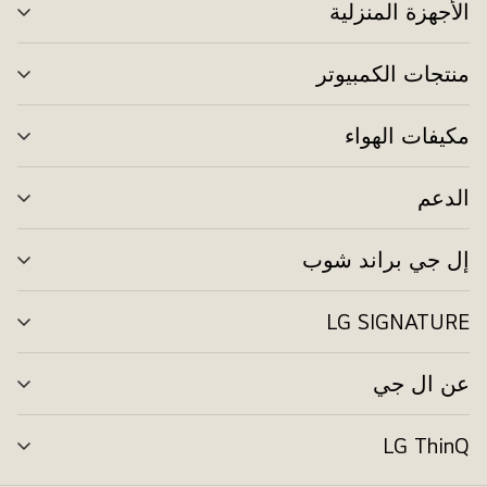
الأجهزة المنزلية
تبد
الق
منتجات الكمبيوتر
تبد
الق
مكيفات الهواء
تبد
الق
الدعم
تبد
الق
إل جي براند شوب
تبد
الق
LG SIGNATURE
تبد
الق
عن ال جي
تبد
الق
LG ThinQ
تبد
الق