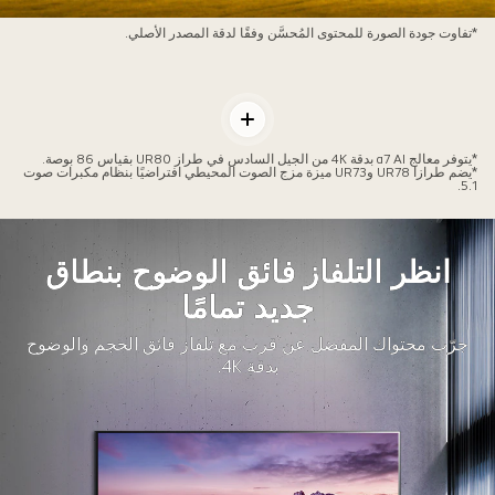
ودة
*تفاوت جودة الصورة للمحتوى المُحسَّن وفقًا لدقة المصدر الأصلي.
ورة
قارنة
منظر
التبديل
بيعي
بين
ين
*يتوفر معالج α7 AI بدقة 4K من الجيل السادس في طراز UR80 بقياس 86 بوصة.
*يضم طرازا UR78 وUR73 ميزة مزج الصوت المحيطي افتراضيًا بنظام مكبرات صوت
المحتويات
5.1.
حتوى
يس
دقة
انظر التلفاز فائق الوضوح بنطاق
4
محتوى
جديد تمامًا
دقة
جرّب محتواك المفضل عن قرب مع تلفاز فائق الحجم والوضوح
4
بدقة 4K.
عد
فع
لمستوى.