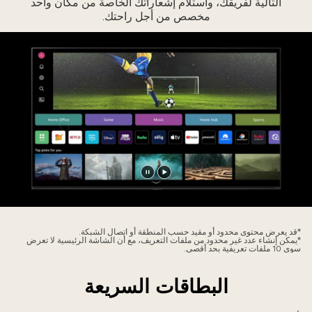
التالية لفريقك، واستلام إشعاراتك الخاصة من مكان واحد
مخصص من أجل راحتك.
تشغيل
إيقاف
الفيديو
الفيديو
مؤقتًا
*قد يعرض محتوى محدود أو مقيد حسب المنطقة أو اتصال الشبكة.
*يمكن إنشاء عدد غير محدود من ملفات التعريف، مع أن الشاشة الرئيسية لا تعرض
سوى 10 ملفات تعريفية بحد أقصى.
البطاقات السريعة