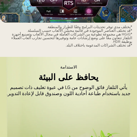
*يختلف مدى توفر تحديثات البرامج وفقًا للطراز والمنطقة.
*قد تختلف العناصر الموجودة في قائمة محسِّن الألعاب حسب السلسلة.
*HGiG هي مجموعة تطوعية من الشركات العاملة في مجال الألعاب وتصنيع أجهزة
التلفاز تتعاون معًا على وضع إرشادات عامة وتوفيرها لتحسين تجارب ألعاب العملاء
بوظيفة HDR.
*قد تختلف الشراكات المدعومة باختلاف البلد.
الاستدامة
يحافظ على البيئة
يأتي التلفاز فائق الوضوح من LG في عبوة تغليف ذات تصميم
جديد باستخدام طباعة أحادية اللون وصندوق قابل لإعادة التدوير.