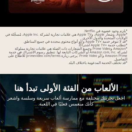
ذه
*يلزم وجود عضوية في Netflix.
*Apple، وشعار Apple، وApple TV هي علامات تجارية لشركة Apple Inc.‎، مُسجَّلة في
ي
الولايات المتحدة والدول الأخرى.
*قد لا تتوفر خدمة Apple TV+‎ و/أو أنواع محتوى محددة في جميع المناطق.
عارات
*تتطلب خدمة Apple TV+‎ اشتراكًا.
*Amazon وPrime Video وجميع الشعارات ذات الصلة هي علامات تجارية مملوكة
نصات
لشركة Amazon.com, Inc.‎ أو الشركات التابعة لها. تنطبق رسوم الاشتراك في خدمة
Amazon Prime و/أو Prime Video. يرجى زيارة primevideo.com/terms للاطِّلاع على
ث
التفاصيل.
*قد تختلف الخدمة المدعومة باختلاف البلد.
لفيديو
بر
لإنترنت
الألعاب من الفئة الأولى تبدأ هنا
ع
شاهد
اجعل تجربتك مختلفة مع ممارسة ألعاب سريعة وسلسة واشعر
صورة
كأنك منغمس فعليًا في اللعبة.
طابقة
احية
ليمين
لى