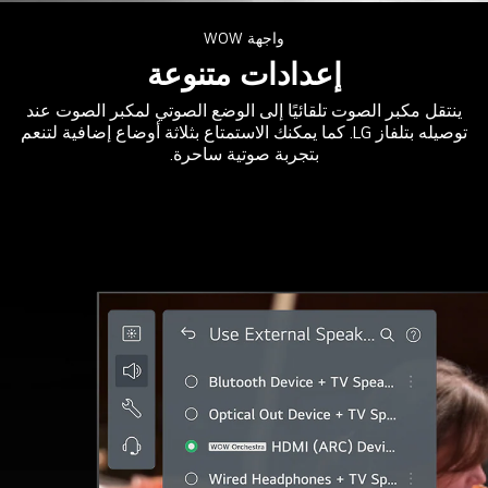
صف
لشاشة
واجهة WOW
لسفلي
إعدادات متنوعة
نصف
ينتقل مكبر الصوت تلقائيًا إلى الوضع الصوتي لمكبر الصوت عند
كبر
توصيله بتلفاز LG. كما يمكنك الاستمتاع بثلاثة أوضاع إضافية لتنعم
وت.
بتجربة صوتية ساحرة.
عرض
لتلفاز
يلاً
يضاء
ركض
وق
لماء.