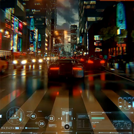
ل
عار.
وجد
لصقات
مسلسل
Wednesda
ن
Netfli
وTED
LASS
ن
Appl
T
وThe
ring
o
powe
ن
PRIM
إيقاف