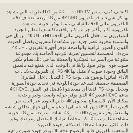
اكتشف كيف سيغير 4K Ultra HD TV من LG الطريقة التي تشاهد
بها كل شيء. يوفر تلفزيون 4K UHD من LG أربعة أضعاف دقة
التلفزيون عالي الدقة القياسي ، مما يوفر تجربة مشاهدة
تلفزيونية أكبر وأكثر جرأة وأكثر واقعية.اكتشف التطور الجديد
للتليفزيون من خلال تلفزيون عالي الدقة 4K Ultra HD من إل جي
واستمتع بتجربة عصر جديد من مشاهدة التلفزيون بفضل الصوت
القوي والصور الزاهية والواضحة. توفر أجهزة تلفزيون 4K UHD
من LG المصممة لتحسين تجربة الترفيه الخاصة بك مجموعة
متنوعة من الميزات المبتكرة والحديثة بما في ذلك:نظام مكبر
صوت قوي: يوفر صوتًا رائعًا في الوقت الذي يتمتع فيه بالعمق
الفائق وجودة صوت لا مثيل لها.IPS 4K: إن تلفزيونات LG ذات
الأداء الفائق الوضوح هي لوحة IPS (التبديل داخل الطائرة)
المصممة خصيصًا. تساعد جودة اللوحة في تحديد جودة الصورة ،
وتجعل لوحة IPS لدينا أي مقعد هو الأفضل في المنزل.4K HEVC:
يدعم HEVC فيديو 4K الذي يوفر حركة واضحة وغير واضحة.
يمكنك الآن الاستمتاع بمحتوى 4K عالي الجودة عبر البث عبر
الإنترنت أو USB دون الحاجة إلى الدعم من أي جهاز إضافي.شاشة
واسعة: يوفر تلفزيون 4K Ultra HD بشاشة عريضة من LG تجربة
مشاهدة غامرة تمامًا. كن محاطًا بفيلمك المفضل وعرضك وغير
ذلك الكثير مع شاشة LG العملاقة وجودة الصورة
المدهشة.تلفزيون فائق الوضوح بدقة 4K: يوفر جودة صورة زاهية