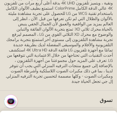
ونقية ، ويتميز تلفزيون 4K UHD بدقة أعلى أربع مرات من تلفزيون
4K عالي الدقة الكامل.ColorPrime: استمتع بطيف الألوان الكامل
باستخدام تقنية WCG من LG للحصول على تجربة مشاهدة مليئة
بالألوان والظلال التي لم تكن تعرفها من قبل. الآن ، انظر إلى
العالم بمزيد من الواقعية والعمق لأن الجمال الخفي ينبض
بالحياة.محرك ثلاثي XD: تمتع بتجربة الألوان الفائقة والتباين
والوضوح مع محرك XD الثلاثي القوي من LG ، المصمم ليرفع
تجربة مشاهدة التلفزيون إلى مستوى آخر.استمتع بتجربة برامجك
التلفزيونية والأفلام والموسيقى المفضلة لديك بطريقة جديدة
تمامًا مع أجهزة تلفزيون LG فائقة الدقة 4K Ultra HD استكشف
أحدث التقنيات التي تحتاجها من خلال الاعتمادية التي تتوقعها من
LG. تعرف على المزيد حول مجموعتنا من أجهزة التلفزيون ،
بالإضافة إلى جميع منتجات الترفيه المنزلي التي يجب أن تتوفر
لدينا ، بما في ذلك مكبرات الصوت اللاسلكية وأشرطة الصوت
ومكبرات الصوت - وكلها مصممة لتحسين تجربة الترفيه المنزلي.
إل جي تجعل الحياة جيدة.
تسوق
تبد
قائمة
الق
سريعة
التلفزيونات / الفيديو / الأجهزة الصوتية