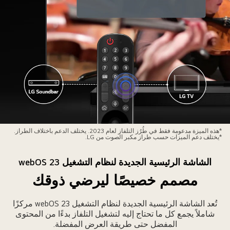
ُعرض
*هذه الميزة مدعومة فقط في طُرُز التلفاز لعام 2023. يختلف الدعم باختلاف الطراز.
*يختلف دعم الميزات حسب طراز مكبر الصوت من LG.
اجهة
غيير
الشاشة الرئيسية الجديدة لنظام التشغيل webOS 23
لإعدادات
مصمم خصيصًا ليرضي ذوقك
لى
اشة
لتلفاز.
تُعد الشاشة الرئيسية الجديدة لنظام التشغيل webOS 23 مركزًا
شاملاً يجمع كل ما تحتاج إليه لتشغيل التلفاز بدءًا من المحتوى
المفضل حتى طريقة العرض المفضلة.