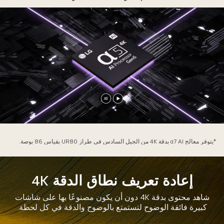
على
أسفل
يظهر
لتباين
التفاصيل.
تشغيل
إيقاف
الفيديو
الفيديو
مؤقتًا
*يتوفر معالج α7 AI بدقة 4K من الجيل السادس في طراز UR80 بقياس 86 بوصة.
إعادة تعريف نطاق الدقة 4K
شاهد محتوى بدقة 4K دون أن يكون مصنوعًا بها على شاشات
كبيرة فائقة الوضوح لتستمتع بالوضوح والدقة في كل لحظة.