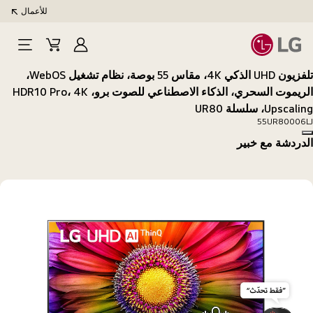
للأعمال
تسجيل
Cart
Open
الدخول
Menu
تلفزيون UHD الذكي 4K، مقاس 55 بوصة، نظام تشغيل WebOS،
الريموت السحري، الذكاء الاصطناعي للصوت برو، HDR10 Pro، 4K
Upscaling، سلسلة UR80
55UR80006LJ
Copy model name
الدردشة مع خبير