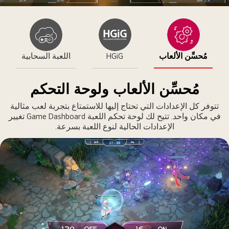
VIDEO
يديو
الفيديو
تابع
مؤقتًا
يارة
ن
مُحسِّن الألعاب
HGiG
اللعبة السحابية
لخلف
ي
عبة
مُحسِّن الألعاب ولوحة التحكم
يديو
تتوفر كل الإعدادات التي تحتاج إليها للاستمتاع بتجربة لعب مثالية
هي
في مكان واحد. تتيح لك لوحة تحكم اللعبة Game Dashboard تغيير
تحرك
الإعدادات الحالية لنوع اللعبة بسرعة.
بر
ارع
أضواء
راقة
ي
لمدينة
قت
لغسق.