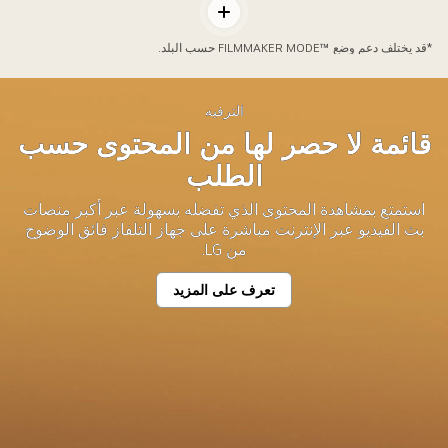
Appl
العروض السينمائية.
التبديل
Home""
بين
عار
*قد يختلف دعم وضع ™FILMMAKER MODE حسب البلد.
المحتويات
""works
wit
الترفيه
Matter""
قائمة لا حصر لها من المحتوى حسب
يعمل
ميزة
الطلب
Matter)
استمتع بمشاهدة المحتوى الذي تفضله بسهولة عبر أكبر منصات
بث الفيديو عبر الإنترنت مباشرة على جهاز التلفاز فائق الوضوح
من LG.
تعرف على المزيد
قائمة
لا
حصر
لها
من
المحتوى
حسب
الطلب