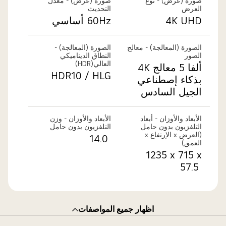
صورة (عرض) - نوع
صورة (عرض) - معدل
ستخدامه
العرض
التحديث
4K UHD
60Hz أساسي
زهرية
رد.
الصورة (المعالجة) - معالج
الصورة (المعالجة) -
الصور
النطاق الديناميكي
العالي(HDR)
ألفا 5 معالج 4K
HDR10 / HLG
بذكاء إصطناعي
الجيل السادس
الأبعاد والأوزان - أبعاد
الأبعاد والأوزان - وزن
التلفزيون بدون حامل
التلفزيون بدون حامل
(العرض x الإرتفاع x
‎14.0 ‎
العمق)
‎1235 x 715 x
57.5 ‎
اظهار جميع المواصفات