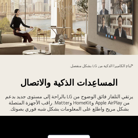
يدة
جلس
*تُباع الكاميرا الذكية من LG بشكل منفصل.
لى
سند
المساعِدات الذكية والاتصال
ريكة،
مسكة
يرتقي التلفاز فائق الوضوح من LG بالراحة إلى مستوى جديد بدعم
مبيوتر
من Apple AirPlay وHomeKit وMatter. راقب الأجهزة المتصلة
بشكل مريح واطلع على المعلومات بشكل شبه فوري بصوتك.
حمول
تشاهد
لتلفاز.
مكن