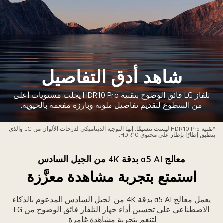
شاهد أدق التفاصيل
تلفاز LG فائق الوضوح بتقنية HDR10 Pro يجلب مستويات أعلى
من السطوع لتقديم تفاصيل ملونة وبارزة مفعمة بالحيوية.
ورة
*تقنية HDR10 Pro ليست تنسيقًا. إنها التوجيه الديناميكي لدرجات الألوان من LG والذي
ينطبق إطارًا بإطار على محتوى HDR10.
لطبيعة
ع
معالج α5 AI بدقة 4K من الجيل السادس
بل
استمتع بتجربة مشاهدة معزَّزة
خري
مواجهة
عضهما
يعمل معالج α5 AI بدقة 4K من الجيل السادس المدعوم بالذكاء
الاصطناعي على تحسين أداء جهاز التلفاز فائق الوضوح من LG
لبعض
لتنعم بتجربة مشاهدة غامرة.
ن