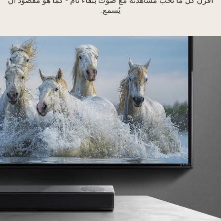
اقرن كل ما تحب مشاهدته مع صوت بنقاء تام - كما هو مقصود أن
لى
يُسمع.
لجدار
راء
نضدة
نمط
وذي.