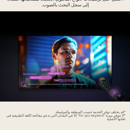
إلى سجل البحث بالصوت.
ظهر
جه
*قد يختلف توفر الخدمة حسب المنطقة والسلسلة.
*لا تتوفر ميزة "For you keyword" إلا في البلدان التي تدعم معالجة اللغة الطبيعية في
خص
لغاتها الأصلية
لى