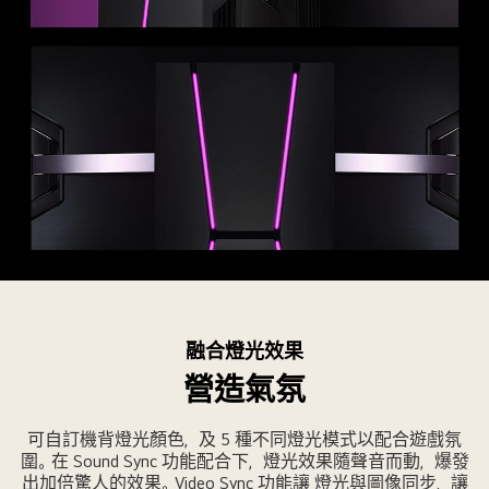
LG
OLED
Flex
融合燈光效果
的
營造氣氛
三
張
可自訂機背燈光顏色，及 5 種不同燈光模式以配合遊戲氛
圖
圍。在 Sound Sync 功能配合下，燈光效果隨聲音而動，爆發
片。
出加倍驚人的效果。Video Sync 功能讓 燈光與圖像同步，讓