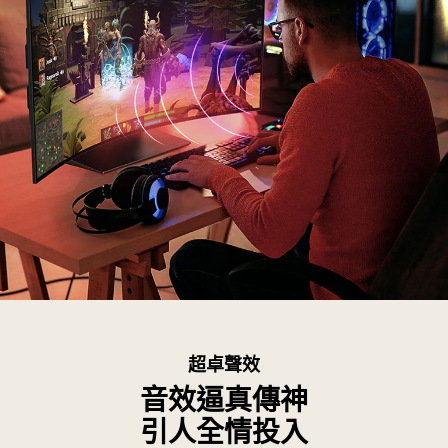
在
第
一
張
圖
片，
LG
OLED
Flex
畫
面
上
顯
圖
示
片
Switching
顯
超卓聲效
Hub
示
切
音效逼真傳神
有
換
引人全情投入
位
選