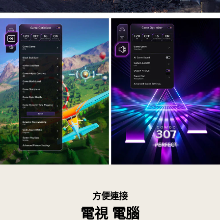
遊
戲
上
方便連接
以
電視 電腦
三