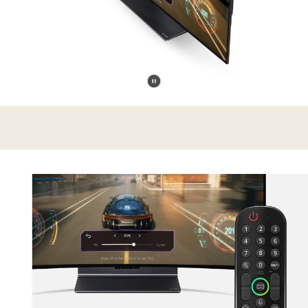
暫
Close-
停
ups
影
of
片
Posé
from
the
back
at
an
angle,
and
from