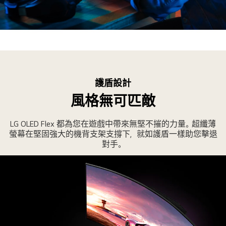
他
圖
嘴
片
邊
顯
顯
示
圖
示。
LG
片
OLED
顯
護盾設計
Flex
示
連
風格無可匹敵
有
接
人
埠
LG OLED Flex 都為您在遊戲中帶來無堅不摧的力量。超纖薄
使
的
螢幕在堅固強大的機背支架支撐下，就如護盾一樣助您擊退
用
側
對手。
LG
面。
OLED
Flex
觀
賞
音
樂