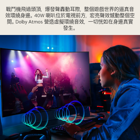
男
單。
戰鬥機飛過頭頂，爆發聲轟動耳際，整個遊戲世界的逼真音
士
第
效環繞身邊。40W 喇叭位於電視前方，宏亮聲效憾動整個空
正
二
間。Dolby Atmos 營造虛擬環繞音效，一切恍如在身邊真實
在
張
發生。
使
圖
用
片
LG
顯
OLED
示
Flex
LG
玩
OLED
遊
Flex
戲。
上
語
的
音
連
聲
接
波
埠。
泡
第
泡
三
在
張