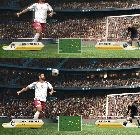
弧
度
按
鈕
以
綠
色
突
出
顯
示。
一