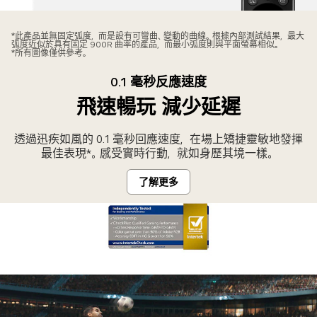
the
圖
side.
片
Partial
*此產品並無固定弧度，而是設有可彎曲、變動的曲線。根據內部測試結果，最大
弧度近似於具有固定 900R 曲率的產品，而最小弧度則與平面螢幕相似。
顯
view
*所有圖像僅供參考。
示
of
0.1 毫秒反應速度
平
Magic
飛速暢玩 減少延遲
面
Remote
狀
in
態
Beige.
透過迅疾如風的 0.1 毫秒回應速度，在場上矯捷靈敏地發揮
最佳表現*。感受實時行動，就如身歷其境一樣。
的
LG
了解更多
OLED
Flex，
前
面
是
個
遙
控。