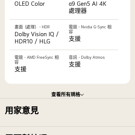
寫
OLED Color
α9 Gen5 AI 4K
光。
顯
處理器
下
示
面
護
畫面（處理） - HDR
電競 - Nvidia G-Sync 相
特
盾
容
Dolby Vision IQ /
寫
設
支援
HDR10 / HLG
顯
計。
示
並
電競 - AMD FreeSync 相
音訊 - Dolby Atmos
容
支援
排
支援
而
列
的
紅
查看所有規格
色、
紫
用家意見
色、
藍
色