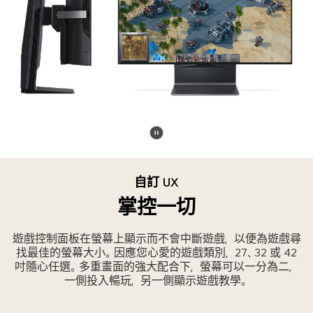
色
射
抽
遊
象
戲
圖、
玩
彩
家
色
的
抽
面
象
孔。
圖
暫
及
停
藍
自訂 UX
影
色
片
掌控一切
波
浪
遊戲控制面板在螢幕上顯示而不會中斷遊戲，以便為遊戲尋
圖。
找最佳的螢幕大小。因應您心愛的遊戲類別，27、32 或 42
吋隨心任選。多重畫面的強大配合下，螢幕可以一分為二，
一側投入暢玩，另一側顯示遊戲教學。