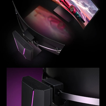
會。
聲
波
泡
泡
代
表
從
電
視
前
方
發
出
的
音
訊。