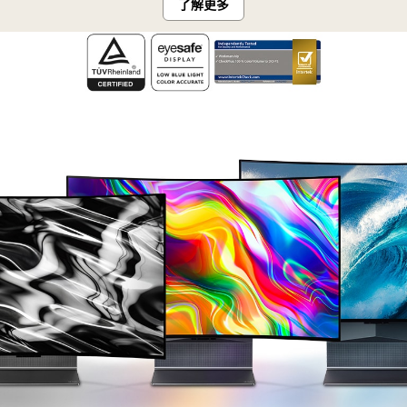
Flex
了解更多
加
玩
流
遊
暢，
戲。
而
螢
且
幕
更
右
加
側
栩
採
栩
用
如
SAR
生。
防
反
光
技
術，
只
顯
示