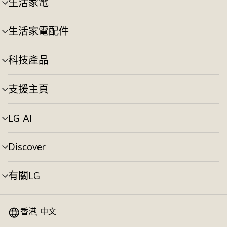
生活家電
選
換
單
切
生活家電配件
選
換
單
切
科技產品
選
換
單
切
支援主頁
選
換
單
切
LG AI
選
換
單
切
Discover
選
換
單
切
有關LG
選
換
單
切
換
香港, 中文