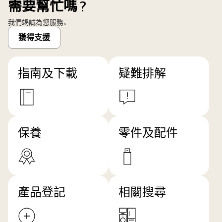
需要幫忙嗎？
及
灰
我們竭誠為您服務。
色
獲得支援
護
盾
設
指南及下載
疑難排解
計。
保養
零件及配件
產品登記
相關搜尋