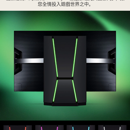
第
您全情投入遊戲世界之中。
一，
從
頂
視
角
度
顯
示
兩
部
對
立
的
電
視。
第
二，
從