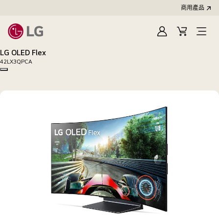
商用產品
登
購
入
物
LG OLED Flex
車
42LX3QPCA
Copy model name