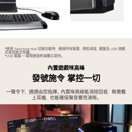
三
張
*使用 Switching Hub 切換功能時，連接所有裝置，例如滑鼠、鍵盤及 USB 頭戴
式或耳掛式耳機。
圖
*USB 電腦 ↔ 電視連接終端獨立提供。
片
內置遊戲咪高峰
上
發號施令 掌控一切
顯
示
Switching
一聲令下，通通由您指揮。內置咪高峰能消除回音，無需戴
上耳機，也能確保聲音響亮清晰。
Hub
切
換
功
能。