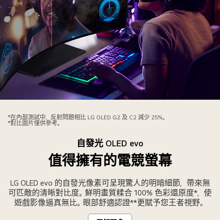
的
足
球
遊
戲
畫
面。
0.1
毫
圖
秒
片
*在內部測試中，反射問題相比 LG OLED G2 及 C2 減少 25%。
回
*對比圖片僅供參考。
顯
應
示
自發光 OLED evo
的
有
顯
值得擁有的電競螢幕
人
示
使
屏
LG OLED evo 的自發光像素可呈現驚人的明暗細節，帶來無
用
明
可匹敵的清晰對比度。鮮明畫質糅合 100% 色彩還原度*，使
LG
顯
遊戲影像逼真無比。眼部舒適認證**更賦予您王者視野。
OLED
更