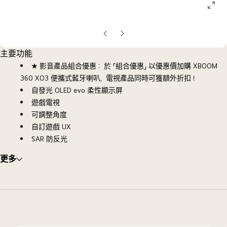
ope
galle
pop
上
下
一
一
主要功能
張
張
★ 影音產品組合優惠： 於 「組合優惠」 以優惠價加購 XBOOM
投
投
360 XO3 便攜式藍牙喇叭，電視產品同時可獲額外折扣！
影
影
自發光 OLED evo 柔性顯示屏
片
片
遊戲電視
可調整角度
自訂遊戲 UX
SAR 防反光
更多