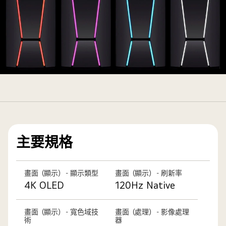
角
度
頂
視
圖
特
從
寫
背
顯
面
示
顯
護
示
盾
主要規格
LG
設
OLED
計。
Flex，
第
畫面（顯示） - 顯示類型
畫面（顯示） - 刷新率
呈
三，
4K OLED
120Hz Native
現
正
綠
面
色
畫面（顯示） - 寬色域技
畫面（處理） - 影像處理
特
術
器
燈