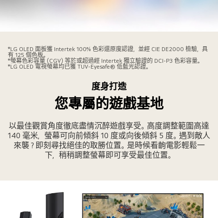
遊
戲
圖
三
像。
部
*LG OLED 面板獲 Intertek 100% 色彩還原度認證，並經 CIE DE2000 檢驗，具
螢
有 125 個色板。
LG
*螢幕色彩容量 (CGV) 等於或超過經 Intertek 獨立驗證的 DCI-P3 色彩容量。
幕
*LG OLED 電視螢幕均已獲 TUV-Eyesafe® 低藍光認證。
OLED
左
Flex
度身打造
側
電
並
您專屬的遊戲基地
視
無
並
採
以最佳觀賞角度徹底盡情沉醉遊戲享受。高度調整範圍高達
排
用
140 毫米，螢幕可向前傾斜 10 度或向後傾斜 5 度。遇到敵人
而
來襲？即刻尋找絕佳的取勝位置。是時候看齣電影輕鬆一
SAR
立，
下，稍稍調整螢幕即可享受最佳位置。
防
畫
反
面
光
顯
技
示
術，
黑
反