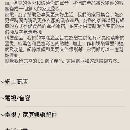
面，逼真的色彩和環繞你的聲音，我們的產品將改變你的客
廳變成一個驚人的家庭影院。
家電：為了幫助您享受更美好生活，我們的家電集合了能於
更短時間內清洗更多衣服的洗衣產品，為您的家庭以更有組
織的方式存儲食品的雪櫃冰箱，並有提供清新潔淨空氣的抽
濕機及空氣清新機。
科技產品：我們的電腦產品旨在為您提供擁有水晶般清晰的
圖像，純黑色和豐富彩色的體驗，加上工作和娛樂需要的速
度及功能，記憶維護和重要文件保護等，它們都可以一應幫
你做到。
瀏覽我們完整的 LG 電子產品、家用電器和家庭娛樂方案。
網上商店
選
單
切
電視/音響
選
換
單
切
電視 / 家庭娛樂配件
選
換
單
切