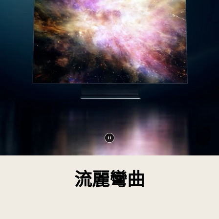
暫
停
影
流麗彎曲
片