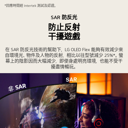
般
*回應時間經 Intertek 測試及認證。
顯
SAR 防反光
示
防止反射
屏
及
干擾遊戲
快
速
在 SAR 防反光技術的幫助下，LG OLED Flex 能夠有效減少來
回
自環境光、物件及人物的反射，相比以往型號減少 25%*。螢
應
幕上的陰影因而大幅減少，即使身處明亮環境，也能不受干
擾盡情暢玩。
顯
示
屏
同
樣
顯
示
相
同