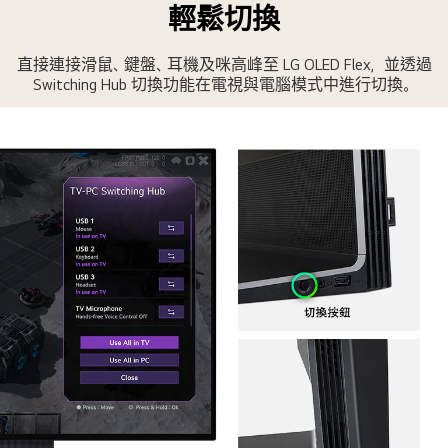
輕鬆切換
張
不
直接連接滑鼠、鍵盤、耳機及咪高峰至 LG OLED Flex，並透過
同
Switching Hub 切換功能在電視與電腦模式中進行切換。
圖
片
顯
示
遊
戲、
畫
面
及
聲
音
設
定。