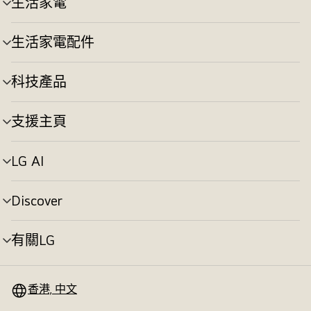
生活家電
選
換
單
切
生活家電配件
選
換
單
切
科技產品
選
換
單
切
支援主頁
選
換
單
切
LG AI
選
換
單
切
Discover
選
換
單
切
有關LG
選
換
單
切
換
香港, 中文