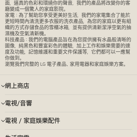
面，逼真的色彩和環繞你的聲音，我們的產品將改變你的客
廳變成一個驚人的家庭影院。
家電：為了幫助您享受更美好生活，我們的家電集合了能於
更短時間內清洗更多衣服的洗衣產品，為您的家庭以更有組
織的方式存儲食品的雪櫃冰箱，並有提供清新潔淨空氣的抽
濕機及空氣清新機。
科技產品：我們的電腦產品旨在為您提供擁有水晶般清晰的
圖像，純黑色和豐富彩色的體驗，加上工作和娛樂需要的速
度及功能，記憶維護和重要文件保護等，它們都可以一應幫
你做到。
瀏覽我們完整的 LG 電子產品、家用電器和家庭娛樂方案。
網上商店
選
單
切
電視/音響
選
換
單
切
電視 / 家庭娛樂配件
選
換
單
切