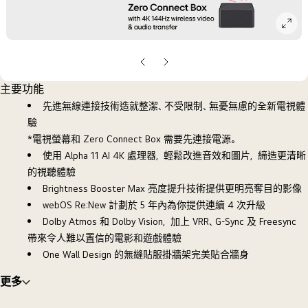
ope
galle
pop
上
下
一
一
主要功能
張
張
先進無線連接技術造就整潔、不受限制、無憂無慮的全新電視體
投
投
驗
影
影
*電視螢幕和 Zero Connect Box 需要先連接電源。
片
片
使用 Alpha 11 AI 4K 處理器，輕鬆改進音效和圖片，締造更清晰
的視聽體驗
Brightness Booster Max 亮度提升技術提供更明亮奪目的影像
webOS Re:New 計劃於 5 年內為你提供連續 4 次升級
Dolby Atmos 和 Dolby Vision，加上 VRR、G-Sync 及 Freesync
帶來令人難以置信的電影和遊戲體驗
One Wall Design 的無縫貼服掛牆架完美貼合牆身
更多