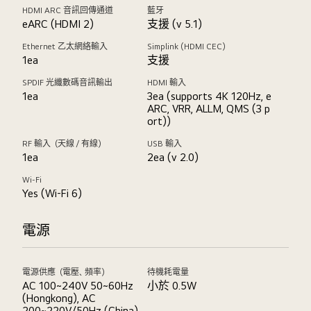
HDMI ARC 音訊回傳通道
藍牙
eARC (HDMI 2)
支援 (v 5.1)
Ethernet 乙太網絡輸入
Simplink (HDMI CEC)
1ea
支援
SPDIF 光纖數碼音訊輸出
HDMI 輸入
1ea
3ea (supports 4K 120Hz, e
ARC, VRR, ALLM, QMS (3 p
ort))
RF 輸入（天線／有線）
USB 輸入
1ea
2ea (v 2.0)
Wi-Fi
Yes (Wi-Fi 6)
電源
電源供應（電壓、頻率）
待機耗電量
AC 100~240V 50~60Hz
小於 0.5W
(Hongkong), AC
200~220V/50Hz (China)