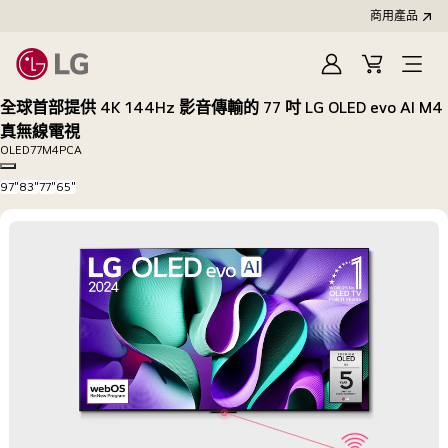
商用產品
登
購
入
物
全球首部提供 4K 144Hz 影音傳輸的 77 吋 LG OLED evo AI M4
車
真無線電視
OLED77M4PCA
Copy model name
97"
83"
77"
65"