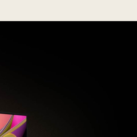
th
1
Year
World'
No.
OLE
T
emble
appea
graduall
agains
blac
backdro
wit
purpl
an
blu
fireworks