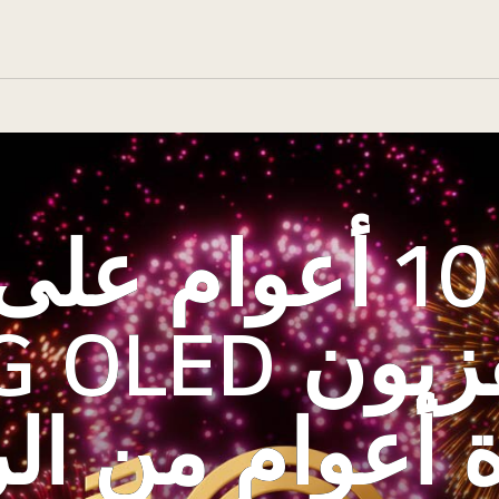
مرور 10 أعوام عل
ون LG OLED.‏
أعوام من الري