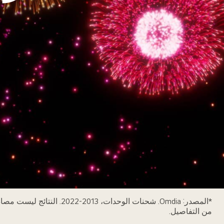
vide
من التفاصيل.
show