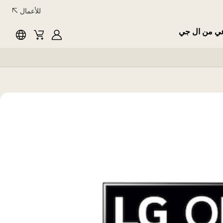
للأعمال
عي من ال جي
English
Cart
MyLG