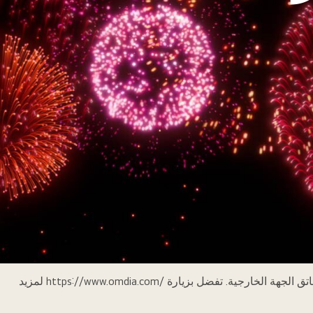
*المصدر: Omdia. شحنات الوحدات، 2013-2022. النتائج ليست مصادقة من LG Electronics. تقع مسؤولية أي اعتماد على هذه النتائج على عاتق الجهة الخارجية. تفضل بزيارة https://www.omdia.com/‎ لمزيد