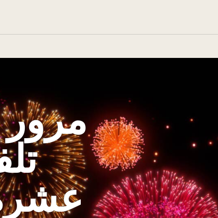
تلفزي
عشرة 