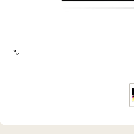
open
gallery
popup