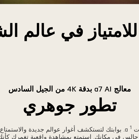
الفيديو
مؤقتًا
لامتياز في عالم ا
معالج α7 AI بدقة 4K من الجيل السادس
تطور جوهري
1
 α
. بوابتك لتستكشف أغوار عوالم جديدة والاستمتا
ت جالس في مكانك. استمتع بمشاهدة واقعية تغمرك كأن