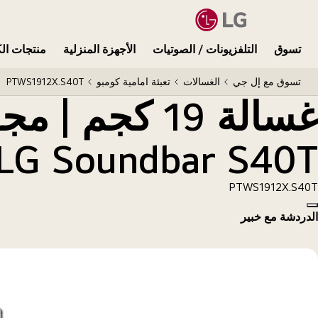
غسالة 19 كجم | مجفف 12 كجم | Steam | Turbo + مكبر LG Soundbar S40T لتلفزيون بـ 2.1 قناة
تسوق
التلفزيونات / الصوتيات
الأجهزة المنزلية
منتجات الك
تسوق مع إل جي
الغسالات
تعبئة امامية كومبو
PTWS1912X.S40T
LG Soundbar S40T لتلفزيون بـ 2.1 قناة
PTWS1912X.S40T
Copy model name
الدردشة مع خبير