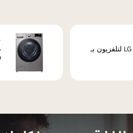
T
مكبر LG Soundbar S40T لتلفزيون بـ
o