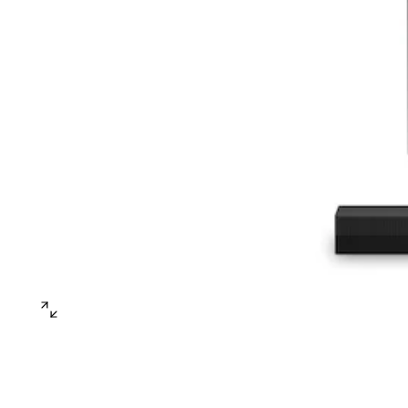
open
gallery
popup