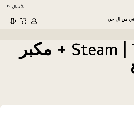
للأعمال
عي من ال جي
English
Cart
MyLG
غسالة 19 كجم | مجفف 12 كجم | Steam | Turbo + مكبر