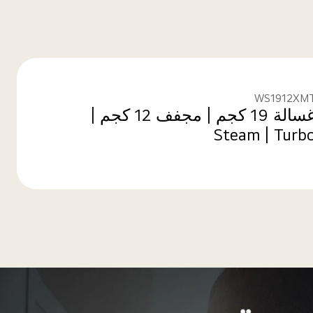
WS1912XM
غسالة 19 كجم | مجفف 12 كجم |
Steam | Turb