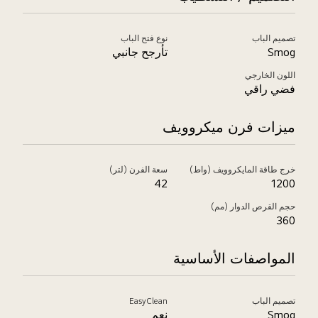
تصميم الباب
نوع فتح الباب
Smog
تأرجح جانبي
اللون الخارجي
فضي راقي
ميزات فرن ميكروويف
خرج طاقة المايكروويف (واط)
سعة الفرن (لتر)
42
1200
حجم القرص الدوار (مم)
360
المواصفات الأساسية
تصميم الباب
EasyClean
Smog
نعم