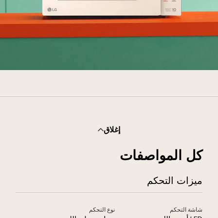
ظهر
L
Neochef™
وضوع
ي
إغلاق
لمطبخ.
كل المواصفات
ميزات التحكم
شاشة التحكم
نوع التحكم