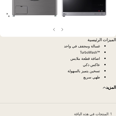
open
allery
opup
الشريحة
الشريحة
السابقة
التالية
الميزات الرئيسية
غسالة ومجفف في واحد
™TurboWash
اضافة قطعة ملابس
عاكس ذكي
تسخين يتميز بالسهولة
طهي سريع
المزيد
1 :المنتجات في هذه الباقة