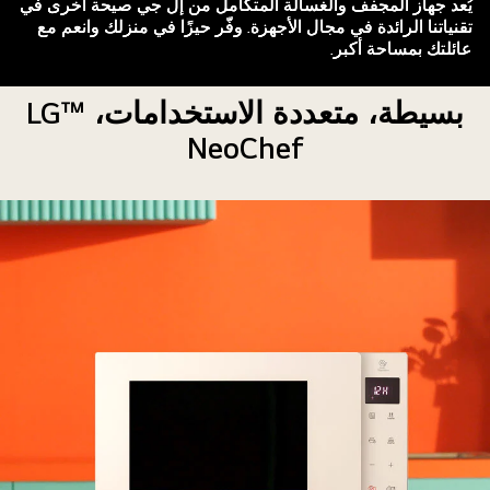
يُعد جهاز المجفف والغسالة المتكامل من إل جي صيحة أخرى في
تقنياتنا الرائدة في مجال الأجهزة. وفّر حيزًا في منزلك وانعم مع
عائلتك بمساحة أكبر.
بسيطة، متعددة الاستخدامات، ™LG
NeoChef