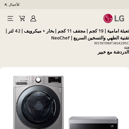
للأعمال
تسجيل
Cart
Open
الدخول
Menu
تعبئة امامية | 19 كجم | مجفف 11 كجم | بخار + ميكرويف | 42 لتر |
تقنية الطهي والتسخين السريع | NeoChef
WS1911XMT.MS4295C
Copy model name
الدردشة مع خبير