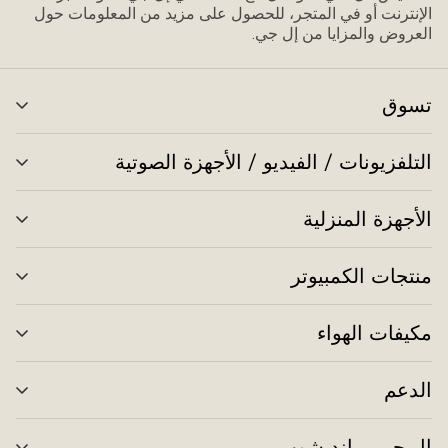
الإنترنت أو في المتجر، للحصول على مزيد من المعلومات حول
العروض والمزايا من إل جي.
تسوق
تبد
الق
التلفزيونات / الفيديو / الأجهزة الصوتية
تبد
الق
الأجهزة المنزلية
تبد
الق
منتجات الكمبيوتر
تبد
الق
مكيفات الهواء
تبد
الق
الدعم
تبد
الق
إل جي براند شوب