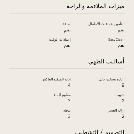
ميزات الملاءمة والراحة
التأمين ضد عبث الأطفال
ساعة
نعم
نعم
EasyClean
إعدادات الوقت
نعم
نعم
أساليب الطهي
اعادة تسخين ذاتي
إذابة الصقيع العاكس
4
8
تذويب
مقاوم للماء
3
2
إزالة العسر
تدفئة
3
2
التصميم / التشطيب