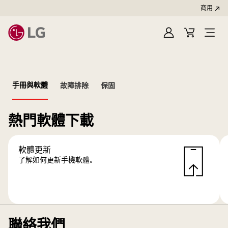
商用
登
購
開
入
物
啟
車
選
單
手冊與軟體
故障排除
保固
熱門軟體下載
軟體更新
了解如何更新手機軟體。
聯絡我們