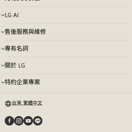
選
換
單
切
LG AI
選
換
單
切
售後服務與維修
選
換
單
切
專有名詞
選
換
單
切
關於 LG
選
換
單
切
特約企業專案
選
換
單
切
換
台灣, 繁體中文