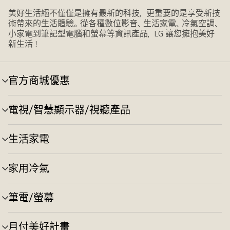
美好生活絕不僅僅是擁有最新的科技，更重要的是享受新技
術帶來的生活體驗。從各種數位影音、生活家電、冷氣空調、
小家電到筆記型電腦和螢幕等資訊產品，LG 讓您擁抱美好
新生活！
官方商城優惠
選
單
切
電視/智慧顯示器/視聽產品
選
換
單
切
生活家電
選
換
單
切
家用冷氣
選
換
單
切
筆電/螢幕
選
換
單
切
月付美好計畫