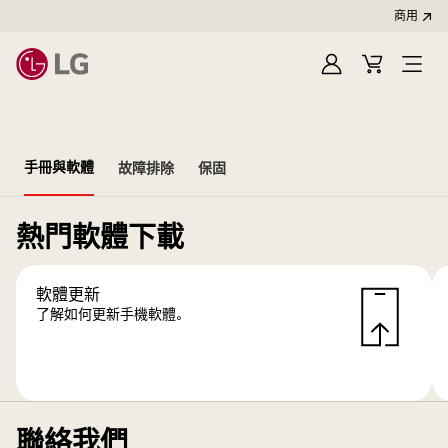
商用
登
購
開
入
物
啟
車
選
單
手冊與軟體
故障排除
保固
熱門軟體下載
軟體更新
了解如何更新手機軟體。
聯絡我們