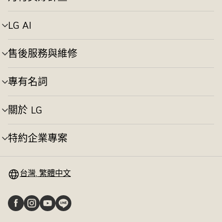
選
換
單
切
LG AI
選
換
單
切
售後服務與維修
選
換
單
切
專有名詞
選
換
單
切
關於 LG
選
換
單
切
特約企業專案
選
換
單
切
換
台灣, 繁體中文