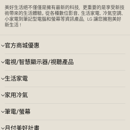
美好生活絕不僅僅是擁有最新的科技，更重要的是享受新技
術帶來的生活體驗。從各種數位影音、生活家電、冷氣空調、
小家電到筆記型電腦和螢幕等資訊產品，LG 讓您擁抱美好
新生活！
官方商城優惠
選
單
切
電視/智慧顯示器/視聽產品
選
換
單
切
生活家電
選
換
單
切
家用冷氣
選
換
單
切
筆電/螢幕
選
換
單
切
月付美好計畫