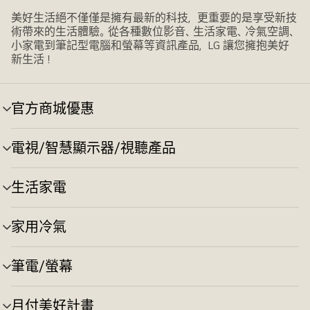
美好生活絕不僅僅是擁有最新的科技，更重要的是享受新技
術帶來的生活體驗。從各種數位影音、生活家電、冷氣空調、
小家電到筆記型電腦和螢幕等資訊產品，LG 讓您擁抱美好
新生活！
官方商城優惠
選
單
切
電視/智慧顯示器/視聽產品
選
換
單
切
生活家電
選
換
單
切
家用冷氣
選
換
單
切
筆電/螢幕
選
換
單
切
月付美好計畫