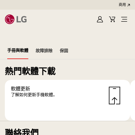
商用
登
購
開
入
物
啟
車
選
單
手冊與軟體
故障排除
保固
熱門軟體下載
軟體更新
了解如何更新手機軟體。
聯絡我們