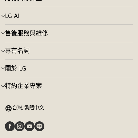
選
換
單
切
LG AI
選
換
單
切
售後服務與維修
選
換
單
切
專有名詞
選
換
單
切
關於 LG
選
換
單
切
特約企業專案
選
換
單
切
換
台灣, 繁體中文