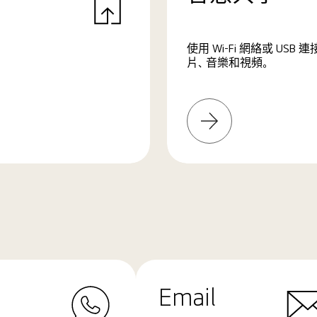
使用 Wi-Fi 網絡或 U
片、音樂和視頻。
了
解
更
多
Email