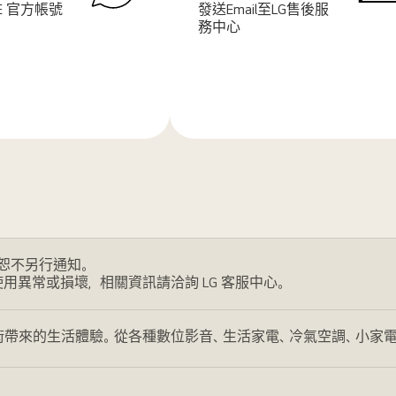
NE 官方帳號
發送Email至LG售後服
務中心
了
解
更
多
恕不另行通知。
使用異常或損壞，相關資訊請洽詢 LG 客服中心。
帶來的生活體驗。從各種數位影音、生活家電、冷氣空調、小家電