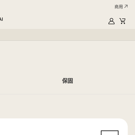
商用
AI
MyLG
購
物
車
保固