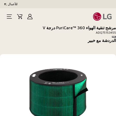
للأعمال
تسجيل
Cart
Open
الدخول
Menu
مرشح تنقية الهواء PuriCare™ 360 درجة V
ADQ75153455
Copy model name
الدردشة مع خبير