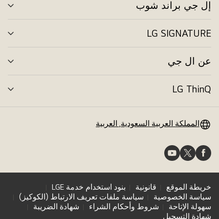
إل جي براند شوب
تبد
الق
LG SIGNATURE
تبد
الق
عن ال جي
تبد
الق
LG ThinQ
تبد
الق
المملكة العربية السعودية, العربية
خريطة الموقع
قانونية
بنود استخدام خدمة LGE
سياسة الخصوصية
سياسة ملفات تعريف الارتباط (الكوكيز)
سهولة الإتاحة
شروط وأحكام الشراء
شهادة الضريبة
شهادة التسجيل