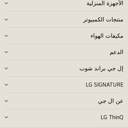
الأجهزة المنزلية
تبد
الق
منتجات الكمبيوتر
تبد
الق
مكيفات الهواء
تبد
الق
الدعم
تبد
الق
إل جي براند شوب
تبد
الق
LG SIGNATURE
تبد
الق
عن ال جي
تبد
الق
LG ThinQ
تبد
الق