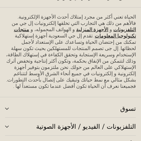
الحياة تعني أكثر من مجرد إمتلاك أحدث الأجهزة الإلكترونية.
فاﻷهم من ذلك هي التجارب التي تخلقها إلكترونيات إل جي من
التلفزيونات
و
الأجهزة المنزلية
و الهواتف المحموله، و
منتجات
تكنولوجيا المعلومات
.تقدم إل جي السعودية أجهزة إستهلاكية
تمكنك من إحتضان الحياة وتساعدك على الإستعداد ﻷجمل
لحظاتها. إل جى تصمم المنتجات للمستهلكين بحيث تكون سهلة
الإستخدام وسريعة الإستجابة وتحقق الكفاءة في إستهلاك الطاقة،
وذلك لتتمكن من الإنفاق بحكمة، وتكون أكثر إنتاجية وتخفض أثرك
الإستهلاكي على العالم من حولك. نحن ملتزمون بتوفير أجهزة
إلكترونية و إلكترونيات في جميع أنحاء الشرق الأوسط لتتناغم
بشكل مثالي مع نمط حياتك وتبقيك على إتصال بأحدث التطورات.
فجميعنا نعرف أن الحياة تكون أفضل عندما تكون مستعداً لها .
تسوق
تبد
الق
التلفزيونات / الفيديو / الأجهزة الصوتية
تبد
الق