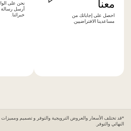
معنا
نحن على الوا
أرسل رسالة 
خبرائنا.
احصل على إجاباتك من
مساعدينا الافتراضيين.
المزيد
المزيد
من
من
المعلومات
المعلومات
*قد تختلف الأسعار والعروض الترويجية والتوفر و تصميم ومميزات ا
النهائي والتوفر.