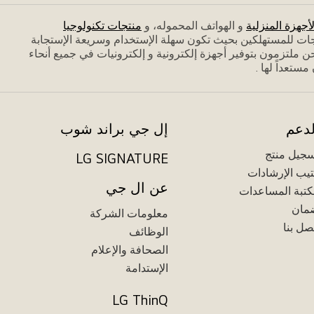
لأجهزة المنزلية
و الهواتف المحموله، و
منتجات تكنولوجيا
جات للمستهلكين بحيث تكون سهلة الإستخدام وسريعة الإستجابة
 ملتزمون بتوفير أجهزة إلكترونية و إلكترونيات في جميع أنحاء
تعداً لها .
لدعم
إل جي براند شوب
جيل منتج
LG SIGNATURE
يب الإرشادات
عن ال جي
تبة المساعدات
مان
معلومات الشركة
صل بنا
الوظائف
الصحافة والإعلام
الإستدامة
LG ThinQ