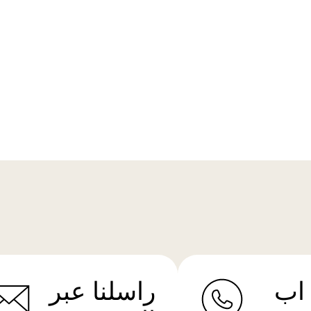
اب
راسلنا عبر