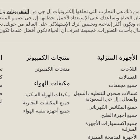
م من ذلك هي التجارب التي تخلقها إلكترونيات إل جي من
التلفزيونات
و
ا
ان الحياة وتساعدك على الإستعداد ﻷجمل لحظاتها. إل جى تصمم المنت
 وتكون أكثر إنتاجية وتخفض أثرك الإستهلاكي على العالم من حولك. نحن
ل بأحدث التطورات. فجميعنا نعرف أن الحياة تكون أفضل عندما تكون مس
الأجهزة المنزلية
منتجات الكمبيوتر
ا
الثلاجات
منتجات الكمبيوتر
تس
الغسالات
كت
مكيفات الهواء
جميع مجففات
مك
غسالات صحون للتنظيف السهل
ض
مكيفات الهواء السكنية
والفعال | إل جي السعودية
ات
جميع المكيفات التجارية
جميع المكانس الكهربائي
جميع أجهزة تنقية الهواء
جميع أجهزة الطبخ
جميع اكسسوارات الأجهزة
المنزلية
الأجهزة المدمجة المميزة