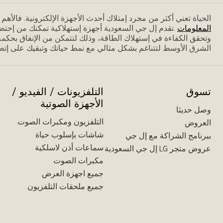
الحياة تعني أكثر من مجرد إمتلاك أحدث الأجهزة الإلكترونية. فاﻷه
المعلومات
.تقدم إل جي السعودية أجهزة إستهلاكية تمكنك من إحتض
وتحقق الكفاءة في إستهلاك الطاقة، وذلك لتتمكن من الإنفاق بحكمة،
الشرق الأوسط لتتناغم بشكل مثالي مع نمط حياتك وتبقيك على إتصا
تسوق
التلفزيونات / الفيديو /
الأجهزة الصوتية
وصل حديثا
التلفزيون ومكبرات الصوت
العروض
شاشات بإسلوب حياة
ببرنامج الشراكة مع إل جي
سماعات أذن لاسلكية
عروض متجر LG إل جي السعودية
مكبرات الصوت
جميع اجهزة العرض
جميع ملحقات التلفزيون