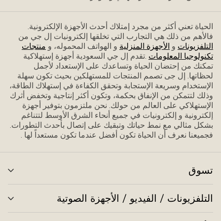
الحياة تعني أكثر من مجرد إمتلاك أحدث الأجهزة الإلكترونية.
فاﻷهم من ذلك هي التجارب التي تخلقها إلكترونيات إل جي من
التلفزيونات
و
الأجهزة المنزلية
و الهواتف المحموله، و
منتجات
تكنولوجيا المعلومات
.تقدم إل جي السعودية أجهزة إستهلاكية
تمكنك من إحتضان الحياة وتساعدك على الإستعداد ﻷجمل
لحظاتها. إل جى تصمم المنتجات للمستهلكين بحيث تكون سهلة
الإستخدام وسريعة الإستجابة وتحقق الكفاءة في إستهلاك الطاقة،
وذلك لتتمكن من الإنفاق بحكمة، وتكون أكثر إنتاجية وتخفض أثرك
الإستهلاكي على العالم من حولك. نحن ملتزمون بتوفير أجهزة
إلكترونية و إلكترونيات في جميع أنحاء الشرق الأوسط لتتناغم
بشكل مثالي مع نمط حياتك وتبقيك على إتصال بأحدث التطورات.
فجميعنا نعرف أن الحياة تكون أفضل عندما تكون مستعداً لها .
تسوق
تبد
الق
التلفزيونات / الفيديو / الأجهزة الصوتية
تبد
الق