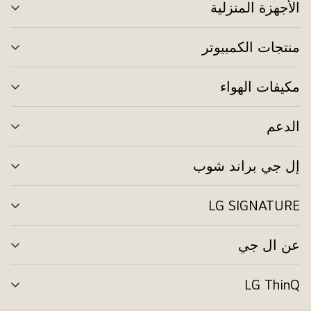
الأجهزة المنزلية
تبد
الق
منتجات الكمبيوتر
تبد
الق
مكيفات الهواء
تبد
الق
الدعم
تبد
الق
إل جي براند شوب
تبد
الق
LG SIGNATURE
تبد
الق
عن ال جي
تبد
الق
LG ThinQ
تبد
الق