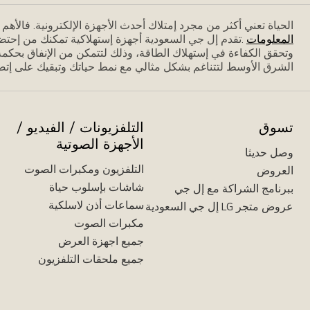
الحياة تعني أكثر من مجرد إمتلاك أحدث الأجهزة الإلكترونية. فاﻷه
المعلومات
.تقدم إل جي السعودية أجهزة إستهلاكية تمكنك من إحتض
وتحقق الكفاءة في إستهلاك الطاقة، وذلك لتتمكن من الإنفاق بحكمة،
الشرق الأوسط لتتناغم بشكل مثالي مع نمط حياتك وتبقيك على إتصا
تسوق
التلفزيونات / الفيديو /
الأجهزة الصوتية
وصل حديثا
التلفزيون ومكبرات الصوت
العروض
شاشات بإسلوب حياة
ببرنامج الشراكة مع إل جي
سماعات أذن لاسلكية
عروض متجر LG إل جي السعودية
مكبرات الصوت
جميع اجهزة العرض
جميع ملحقات التلفزيون