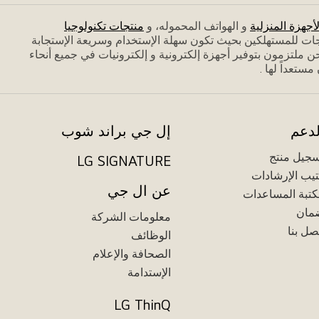
لأجهزة المنزلية
و الهواتف المحموله، و
منتجات تكنولوجيا
جات للمستهلكين بحيث تكون سهلة الإستخدام وسريعة الإستجابة
 ملتزمون بتوفير أجهزة إلكترونية و إلكترونيات في جميع أنحاء
تعداً لها .
لدعم
إل جي براند شوب
جيل منتج
LG SIGNATURE
يب الإرشادات
عن ال جي
تبة المساعدات
مان
معلومات الشركة
صل بنا
الوظائف
الصحافة والإعلام
الإستدامة
LG ThinQ