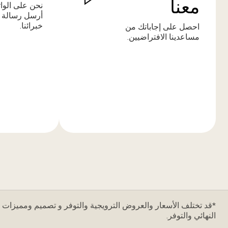
معنا
نحن على الوا
أرسل رسالة 
خبرائنا.
احصل على إجاباتك من
مساعدينا الافتراضيين.
المزيد
المزيد
من
من
المعلومات
المعلومات
*قد تختلف الأسعار والعروض الترويجية والتوفر و تصميم ومميزات ا
النهائي والتوفر.