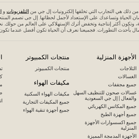
م من ذلك هي التجارب التي تخلقها إلكترونيات إل جي من
التلفزيونات
و
ا
ان الحياة وتساعدك على الإستعداد ﻷجمل لحظاتها. إل جى تصمم المنت
 وتكون أكثر إنتاجية وتخفض أثرك الإستهلاكي على العالم من حولك. نحن
ل بأحدث التطورات. فجميعنا نعرف أن الحياة تكون أفضل عندما تكون مس
الأجهزة المنزلية
منتجات الكمبيوتر
ا
الثلاجات
منتجات الكمبيوتر
تس
الغسالات
كت
مكيفات الهواء
جميع مجففات
مك
غسالات صحون للتنظيف السهل
ض
مكيفات الهواء السكنية
والفعال | إل جي السعودية
ات
جميع المكيفات التجارية
جميع المكانس الكهربائي
جميع أجهزة تنقية الهواء
جميع أجهزة الطبخ
جميع اكسسوارات الأجهزة
المنزلية
الأجهزة المدمجة المميزة