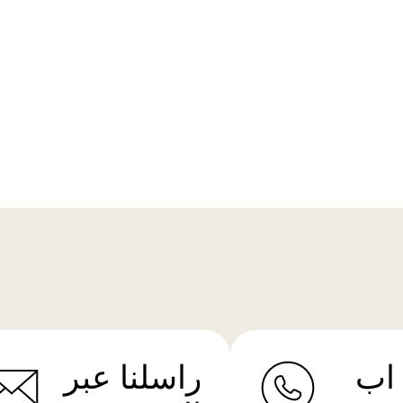
اب
راسلنا عبر