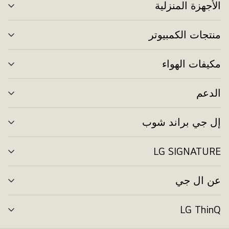
الأجهزة المنزلية
تبد
الق
منتجات الكمبيوتر
تبد
الق
مكيفات الهواء
تبد
الق
الدعم
تبد
الق
إل جي براند شوب
تبد
الق
LG SIGNATURE
تبد
الق
عن ال جي
تبد
الق
LG ThinQ
تبد
الق