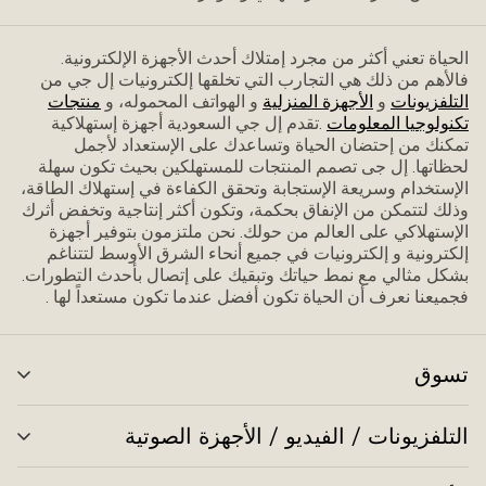
الحياة تعني أكثر من مجرد إمتلاك أحدث الأجهزة الإلكترونية.
فاﻷهم من ذلك هي التجارب التي تخلقها إلكترونيات إل جي من
التلفزيونات
و
الأجهزة المنزلية
و الهواتف المحموله، و
منتجات
تكنولوجيا المعلومات
.تقدم إل جي السعودية أجهزة إستهلاكية
تمكنك من إحتضان الحياة وتساعدك على الإستعداد ﻷجمل
لحظاتها. إل جى تصمم المنتجات للمستهلكين بحيث تكون سهلة
الإستخدام وسريعة الإستجابة وتحقق الكفاءة في إستهلاك الطاقة،
وذلك لتتمكن من الإنفاق بحكمة، وتكون أكثر إنتاجية وتخفض أثرك
الإستهلاكي على العالم من حولك. نحن ملتزمون بتوفير أجهزة
إلكترونية و إلكترونيات في جميع أنحاء الشرق الأوسط لتتناغم
بشكل مثالي مع نمط حياتك وتبقيك على إتصال بأحدث التطورات.
فجميعنا نعرف أن الحياة تكون أفضل عندما تكون مستعداً لها .
تسوق
تبد
الق
التلفزيونات / الفيديو / الأجهزة الصوتية
تبد
الق