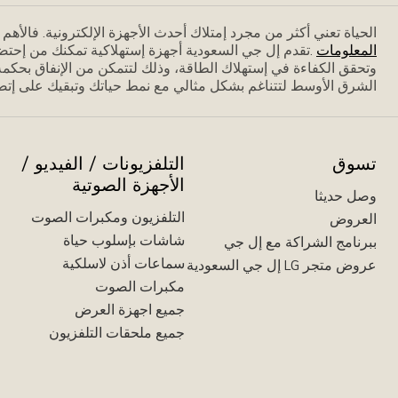
الحياة تعني أكثر من مجرد إمتلاك أحدث الأجهزة الإلكترونية. فاﻷه
المعلومات
.تقدم إل جي السعودية أجهزة إستهلاكية تمكنك من إحتض
وتحقق الكفاءة في إستهلاك الطاقة، وذلك لتتمكن من الإنفاق بحكمة،
الشرق الأوسط لتتناغم بشكل مثالي مع نمط حياتك وتبقيك على إتصا
تسوق
التلفزيونات / الفيديو /
الأجهزة الصوتية
وصل حديثا
التلفزيون ومكبرات الصوت
العروض
شاشات بإسلوب حياة
ببرنامج الشراكة مع إل جي
سماعات أذن لاسلكية
عروض متجر LG إل جي السعودية
مكبرات الصوت
جميع اجهزة العرض
جميع ملحقات التلفزيون