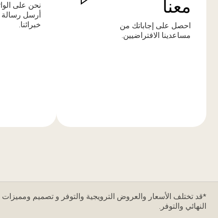
معنا
نحن على الوا
أرسل رسالة 
خبرائنا.
احصل على إجاباتك من
مساعدينا الافتراضيين.
المزيد
المزيد
من
من
المعلومات
المعلومات
*قد تختلف الأسعار والعروض الترويجية والتوفر و تصميم ومميزات ا
النهائي والتوفر.