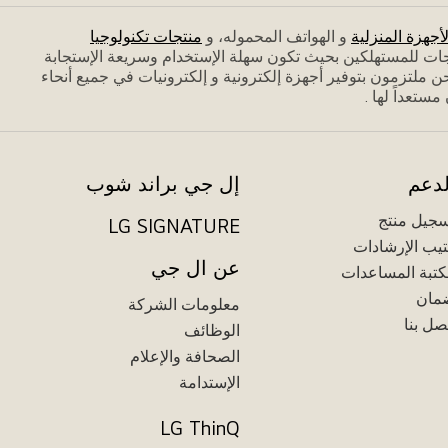
لأجهزة المنزلية
و الهواتف المحموله، و
منتجات تكنولوجيا
جات للمستهلكين بحيث تكون سهلة الإستخدام وسريعة الإستجابة
 ملتزمون بتوفير أجهزة إلكترونية و إلكترونيات في جميع أنحاء
تعداً لها .
لدعم
إل جي براند شوب
جيل منتج
LG SIGNATURE
يب الإرشادات
عن ال جي
تبة المساعدات
مان
معلومات الشركة
صل بنا
الوظائف
الصحافة والإعلام
الإستدامة
LG ThinQ