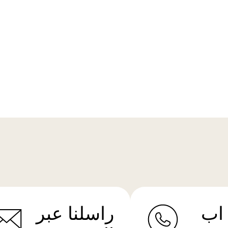
اب
راسلنا عبر