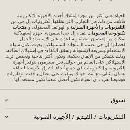
الحياة تعني أكثر من مجرد إمتلاك أحدث الأجهزة الإلكترونية.
فاﻷهم من ذلك هي التجارب التي تخلقها إلكترونيات إل جي من
التلفزيونات
و
الأجهزة المنزلية
و الهواتف المحموله، و
منتجات
تكنولوجيا المعلومات
.تقدم إل جي السعودية أجهزة إستهلاكية
تمكنك من إحتضان الحياة وتساعدك على الإستعداد ﻷجمل
لحظاتها. إل جى تصمم المنتجات للمستهلكين بحيث تكون سهلة
الإستخدام وسريعة الإستجابة وتحقق الكفاءة في إستهلاك الطاقة،
وذلك لتتمكن من الإنفاق بحكمة، وتكون أكثر إنتاجية وتخفض أثرك
الإستهلاكي على العالم من حولك. نحن ملتزمون بتوفير أجهزة
إلكترونية و إلكترونيات في جميع أنحاء الشرق الأوسط لتتناغم
بشكل مثالي مع نمط حياتك وتبقيك على إتصال بأحدث التطورات.
فجميعنا نعرف أن الحياة تكون أفضل عندما تكون مستعداً لها .
تسوق
تبد
الق
التلفزيونات / الفيديو / الأجهزة الصوتية
تبد
الق