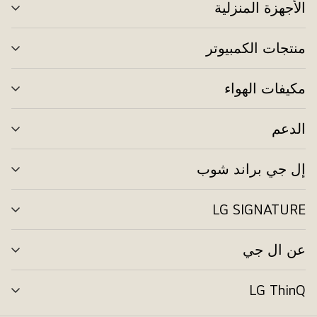
الأجهزة المنزلية
تبد
الق
منتجات الكمبيوتر
تبد
الق
مكيفات الهواء
تبد
الق
الدعم
تبد
الق
إل جي براند شوب
تبد
الق
LG SIGNATURE
تبد
الق
عن ال جي
تبد
الق
LG ThinQ
تبد
الق