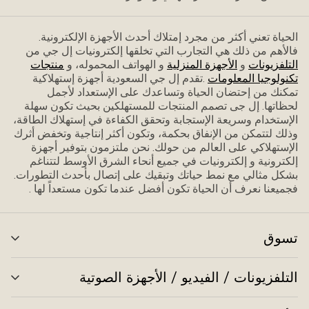
الحياة تعني أكثر من مجرد إمتلاك أحدث الأجهزة الإلكترونية.
فاﻷهم من ذلك هي التجارب التي تخلقها إلكترونيات إل جي من
التلفزيونات
و
الأجهزة المنزلية
و الهواتف المحموله، و
منتجات
تكنولوجيا المعلومات
.تقدم إل جي السعودية أجهزة إستهلاكية
تمكنك من إحتضان الحياة وتساعدك على الإستعداد ﻷجمل
لحظاتها. إل جى تصمم المنتجات للمستهلكين بحيث تكون سهلة
الإستخدام وسريعة الإستجابة وتحقق الكفاءة في إستهلاك الطاقة،
وذلك لتتمكن من الإنفاق بحكمة، وتكون أكثر إنتاجية وتخفض أثرك
الإستهلاكي على العالم من حولك. نحن ملتزمون بتوفير أجهزة
إلكترونية و إلكترونيات في جميع أنحاء الشرق الأوسط لتتناغم
بشكل مثالي مع نمط حياتك وتبقيك على إتصال بأحدث التطورات.
فجميعنا نعرف أن الحياة تكون أفضل عندما تكون مستعداً لها .
تسوق
تبد
الق
التلفزيونات / الفيديو / الأجهزة الصوتية
تبد
الق