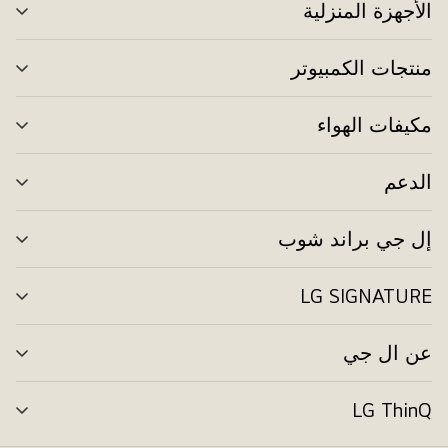
الأجهزة المنزلية
تبد
الق
منتجات الكمبيوتر
تبد
الق
مكيفات الهواء
تبد
الق
الدعم
تبد
الق
إل جي براند شوب
تبد
الق
LG SIGNATURE
تبد
الق
عن ال جي
تبد
الق
LG ThinQ
تبد
الق