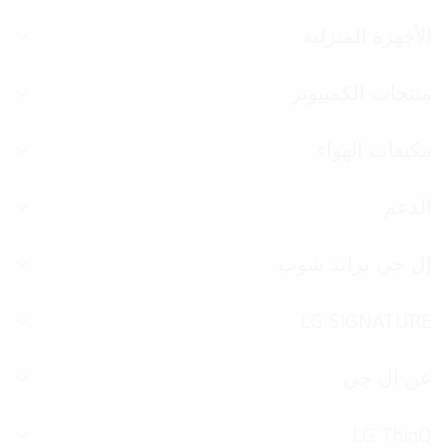
الق
الأجهزة المنزلية
تبد
الق
منتجات الكمبيوتر
تبد
الق
مكيفات الهواء
تبد
الق
الدعم
تبد
الق
إل جي براند شوب
تبد
الق
LG SIGNATURE
تبد
الق
عن ال جي
تبد
الق
LG ThinQ
تبد