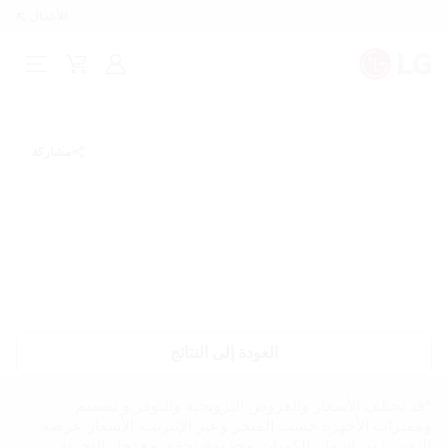
للأعمال
تسجيل
Cart
Open
الدخول
Menu
مشاركة
العودة إلى النتائج
*قد تختلف الأسعار والعروض الترويجية والتوفر و تصميم
ومميزات الأجهزة حسب المتجر وعبر الإنترنت. الأسعار عرضة
للتغيير دون إشعار. الكميات محدودة. تحقق مع تجار التجزئة