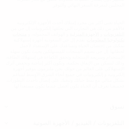
المحليين لمعرفة السعر النهائي والتوفر.
الحياة تعني أكثر من مجرد إمتلاك أحدث الأجهزة الإلكترونية.
فاﻷهم من ذلك هي التجارب التي تخلقها إلكترونيات إل جي من
التلفزيونات
و
الأجهزة المنزلية
و الهواتف المحموله، و
منتجات
تكنولوجيا المعلومات
.تقدم إل جي السعودية أجهزة إستهلاكية
تمكنك من إحتضان الحياة وتساعدك على الإستعداد ﻷجمل
لحظاتها. إل جى تصمم المنتجات للمستهلكين بحيث تكون سهلة
الإستخدام وسريعة الإستجابة وتحقق الكفاءة في إستهلاك الطاقة،
وذلك لتتمكن من الإنفاق بحكمة، وتكون أكثر إنتاجية وتخفض أثرك
الإستهلاكي على العالم من حولك. نحن ملتزمون بتوفير أجهزة
إلكترونية و إلكترونيات في جميع أنحاء الشرق الأوسط لتتناغم
بشكل مثالي مع نمط حياتك وتبقيك على إتصال بأحدث التطورات.
فجميعنا نعرف أن الحياة تكون أفضل عندما تكون مستعداً لها .
تسوق
تبد
الق
التلفزيونات / الفيديو / الأجهزة الصوتية
تبد