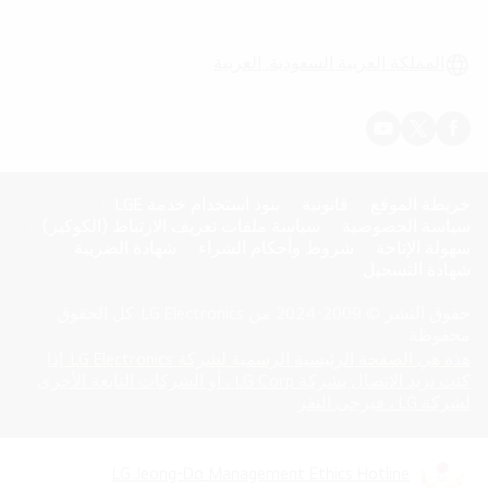
الق
المملكة العربية السعودية, العربية
خريطة الموقع
قانونية
بنود استخدام خدمة LGE
سياسة الخصوصية
سياسة ملفات تعريف الارتباط (الكوكيز)
سهولة الإتاحة
شروط وأحكام الشراء
شهادة الضريبة
شهادة التسجيل
حقوق النشر © 2009-2024 من LG Electronics. كل الحقوق
محفوظة
هذه هي الصفحة الرئيسية الرسمية لشركة LG Electronics. إذا
كنت تريد الاتصال بشركة LG Corp ، أو الشركات التابعة الأخرى
opens
(
لشركة LG ، فيرجى النقر
in
a
new
LG Jeong-Do Management Ethics Hotline
opens
(