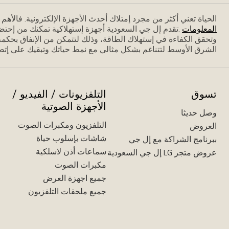
الحياة تعني أكثر من مجرد إمتلاك أحدث الأجهزة الإلكترونية. فاﻷه
المعلومات
.تقدم إل جي السعودية أجهزة إستهلاكية تمكنك من إحتض
وتحقق الكفاءة في إستهلاك الطاقة، وذلك لتتمكن من الإنفاق بحكمة،
الشرق الأوسط لتتناغم بشكل مثالي مع نمط حياتك وتبقيك على إتصا
تسوق
التلفزيونات / الفيديو /
الأجهزة الصوتية
وصل حديثا
التلفزيون ومكبرات الصوت
العروض
شاشات بإسلوب حياة
ببرنامج الشراكة مع إل جي
سماعات أذن لاسلكية
عروض متجر LG إل جي السعودية
مكبرات الصوت
جميع اجهزة العرض
جميع ملحقات التلفزيون