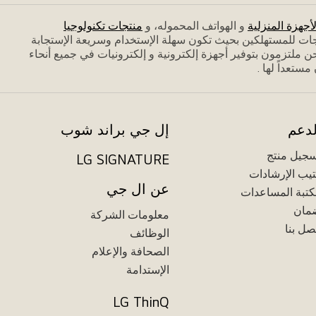
لأجهزة المنزلية
و الهواتف المحموله، و
منتجات تكنولوجيا
جات للمستهلكين بحيث تكون سهلة الإستخدام وسريعة الإستجابة
 ملتزمون بتوفير أجهزة إلكترونية و إلكترونيات في جميع أنحاء
تعداً لها .
لدعم
إل جي براند شوب
جيل منتج
LG SIGNATURE
يب الإرشادات
عن ال جي
تبة المساعدات
مان
معلومات الشركة
صل بنا
الوظائف
الصحافة والإعلام
الإستدامة
LG ThinQ