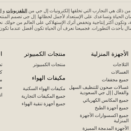
م من ذلك هي التجارب التي تخلقها إلكترونيات إل جي من
التلفزيونات
و
ا
ان الحياة وتساعدك على الإستعداد ﻷجمل لحظاتها. إل جى تصمم المنت
 وتكون أكثر إنتاجية وتخفض أثرك الإستهلاكي على العالم من حولك. نحن
ل بأحدث التطورات. فجميعنا نعرف أن الحياة تكون أفضل عندما تكون مس
الأجهزة المنزلية
منتجات الكمبيوتر
ا
الثلاجات
منتجات الكمبيوتر
تس
الغسالات
كت
مكيفات الهواء
جميع مجففات
مك
غسالات صحون للتنظيف السهل
ض
مكيفات الهواء السكنية
والفعال | إل جي السعودية
ات
جميع المكيفات التجارية
جميع المكانس الكهربائي
جميع أجهزة تنقية الهواء
جميع أجهزة الطبخ
جميع اكسسوارات الأجهزة
المنزلية
الأجهزة المدمجة المميزة