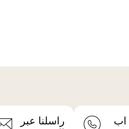
اب
راسلنا عبر