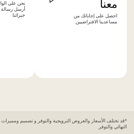
معنا
نحن على الوا
أرسل رسالة 
خبرائنا.
احصل على إجاباتك من
مساعدينا الافتراضيين.
المزيد
المزيد
من
من
المعلومات
المعلومات
*قد تختلف الأسعار والعروض الترويجية والتوفر و تصميم ومميزات ا
النهائي والتوفر.