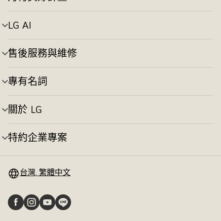
選
換
單
切
LG AI
選
換
單
切
售後服務與維修
選
換
單
切
專有名詞
選
換
單
切
關於 LG
選
換
單
切
特約企業專案
選
換
單
切
換
台灣, 繁體中文