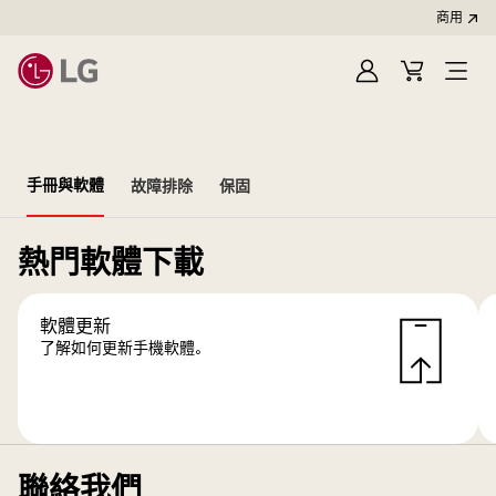
商用
登
購
開
入
物
啟
車
選
單
手冊與軟體
故障排除
保固
熱門軟體下載
軟體更新
了解如何更新手機軟體。
聯絡我們