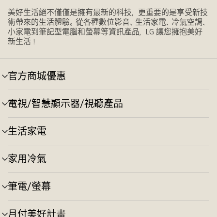
美好生活絕不僅僅是擁有最新的科技，更重要的是享受新技
術帶來的生活體驗。從各種數位影音、生活家電、冷氣空調、
小家電到筆記型電腦和螢幕等資訊產品，LG 讓您擁抱美好
新生活！
官方商城優惠
選
單
切
電視/智慧顯示器/視聽產品
選
換
單
切
生活家電
選
換
單
切
家用冷氣
選
換
單
切
筆電/螢幕
選
換
單
切
月付美好計畫