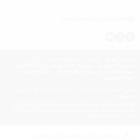
الق
المملكة العربية السعودية, العربية
خريطة الموقع
قانونية
بنود استخدام خدمة LGE
سياسة الخصوصية
سياسة ملفات تعريف الارتباط (الكوكيز)
سهولة الإتاحة
شروط وأحكام الشراء
شهادة الضريبة
شهادة التسجيل
حقوق النشر © 2009-2024 من LG Electronics. كل الحقوق
محفوظة
هذه هي الصفحة الرئيسية الرسمية لشركة LG Electronics. إذا
كنت تريد الاتصال بشركة LG Corp ، أو الشركات التابعة الأخرى
opens
(
لشركة LG ، فيرجى النقر
in
a
new
LG Jeong-Do Management Ethics Hotline
opens
(