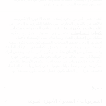
المحليين لمعرفة السعر النهائي والتوفر.
الحياة تعني أكثر من مجرد إمتلاك أحدث الأجهزة الإلكترونية.
فاﻷهم من ذلك هي التجارب التي تخلقها إلكترونيات إل جي من
التلفزيونات
و
الأجهزة المنزلية
و الهواتف المحموله، و
منتجات
تكنولوجيا المعلومات
.تقدم إل جي السعودية أجهزة إستهلاكية
تمكنك من إحتضان الحياة وتساعدك على الإستعداد ﻷجمل
لحظاتها. إل جى تصمم المنتجات للمستهلكين بحيث تكون سهلة
الإستخدام وسريعة الإستجابة وتحقق الكفاءة في إستهلاك الطاقة،
وذلك لتتمكن من الإنفاق بحكمة، وتكون أكثر إنتاجية وتخفض أثرك
الإستهلاكي على العالم من حولك. نحن ملتزمون بتوفير أجهزة
إلكترونية و إلكترونيات في جميع أنحاء الشرق الأوسط لتتناغم
بشكل مثالي مع نمط حياتك وتبقيك على إتصال بأحدث التطورات.
فجميعنا نعرف أن الحياة تكون أفضل عندما تكون مستعداً لها .
تسوق
تبد
الق
التلفزيونات / الفيديو / الأجهزة الصوتية
تبد