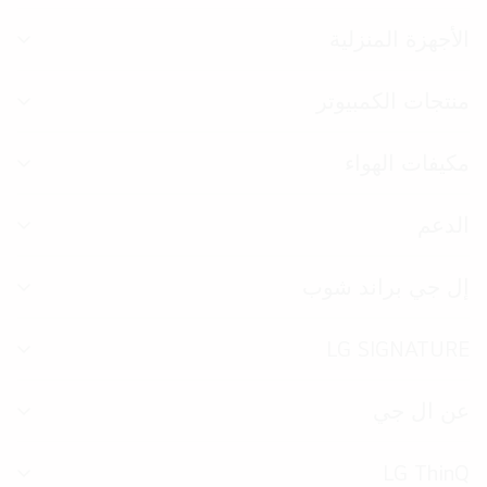
الق
الأجهزة المنزلية
تبد
الق
منتجات الكمبيوتر
تبد
الق
مكيفات الهواء
تبد
الق
الدعم
تبد
الق
إل جي براند شوب
تبد
الق
LG SIGNATURE
تبد
الق
عن ال جي
تبد
الق
LG ThinQ
تبد