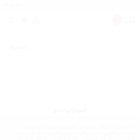
للأعمال
تسجيل
Cart
Open
الدخول
Menu
مشاركة
العودة إلى النتائج
*قد تختلف الأسعار والعروض الترويجية والتوفر و تصميم
ومميزات الأجهزة حسب المتجر وعبر الإنترنت. الأسعار عرضة
للتغيير دون إشعار. الكميات محدودة. تحقق مع تجار التجزئة